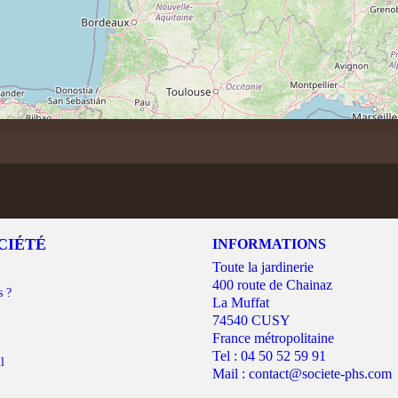
CIÉTÉ
INFORMATIONS
Toute la jardinerie
400 route de Chainaz
s ?
La Muffat
74540 CUSY
France métropolitaine
Tel :
04 50 52 59 91
l
Mail :
contact@societe-phs.com