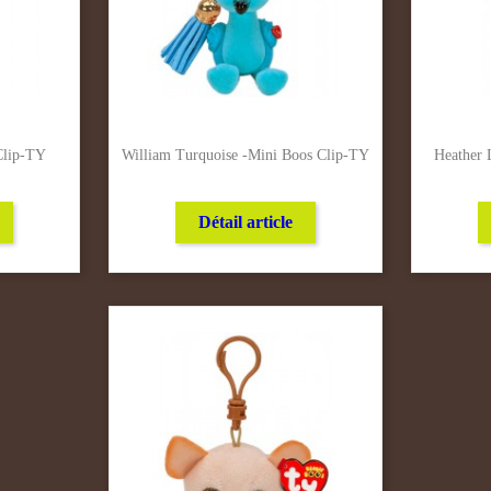
Clip-TY
William Turquoise -Mini Boos Clip-TY
Heather 
Détail article