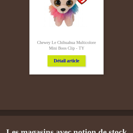
Chewey Le Chihuahua Multicolore
Mini Boos Clip - TY
Détail article
Les magasins avec notion de stock