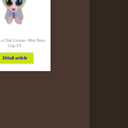
Le Chat Licorne -Mini Boos
Clip-TY
Détail article