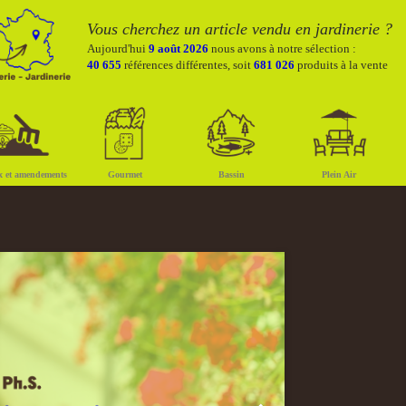
Vous cherchez un article vendu en jardinerie ?
Aujourd'hui
9 août 2026
nous avons à notre sélection :
40 655
références différentes, soit
681 026
produits à la vente
x et amendements
Gourmet
Bassin
Plein Air
Suivant