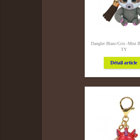
Dangler Blanc/Gris -Mini B
TY
Détail article