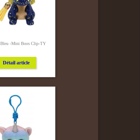
e Bleu -Mini Boos Clip-TY
Détail article