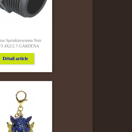
on Sprinklersystem Noir
6/3.4X2/2.7-GARDENA
Détail article