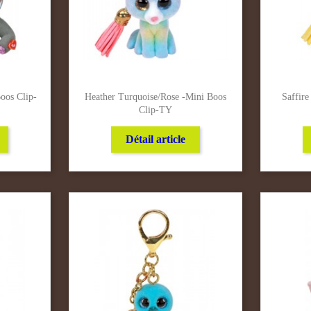
oos Clip-
Heather Turquoise/Rose -Mini Boos
Saffir
Clip-TY
Détail article