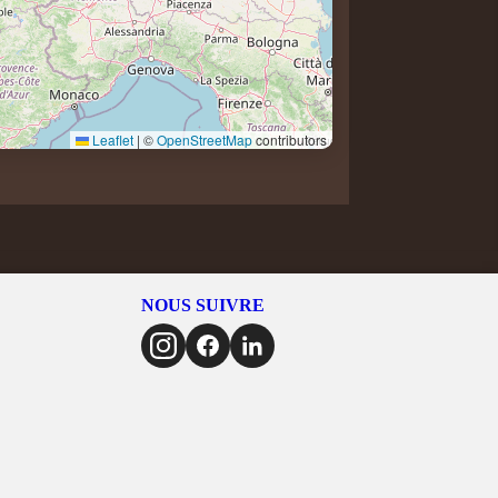
Leaflet
|
©
OpenStreetMap
contributors
NOUS SUIVRE