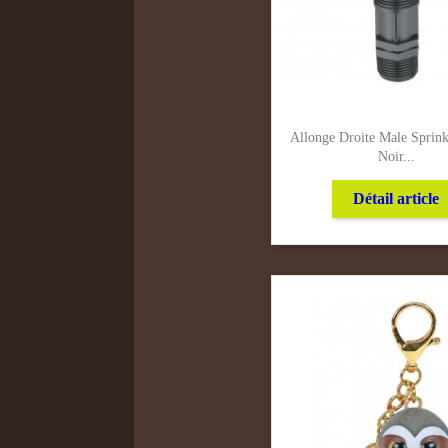
Allonge Droite Male Sprink
Noir...
Détail article