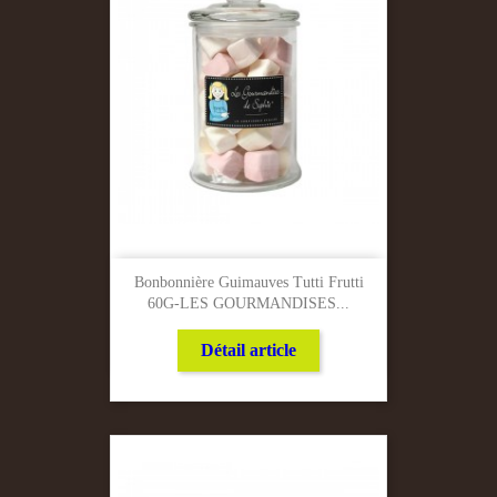
Bonbonnière Guimauves Tutti Frutti
60G-LES GOURMANDISES...
Détail article