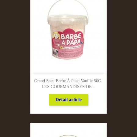
Grand Seau Barbe À Papa Vanille 50G-
LES GOURMANDISES DE...
Détail article