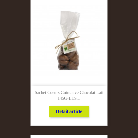
Sachet Coeurs Guimauve Chocolat Lait
145G-LES...
Détail article