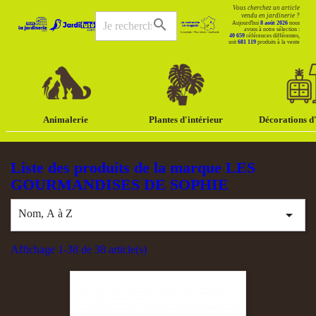
Vous cherchez un article
vendu en jardinerie ?
search
Aujourd'hui
8 août 2026
nous
avons à notre sélection :
40 659
références différentes,
soit
681 119
produits à la vente
Animalerie
Plantes d'intérieur
Décorations d'
Liste des produits de la marque LES
GOURMANDISES DE SOPHIE

Nom, A à Z
Affichage 1-38 de 38 article(s)