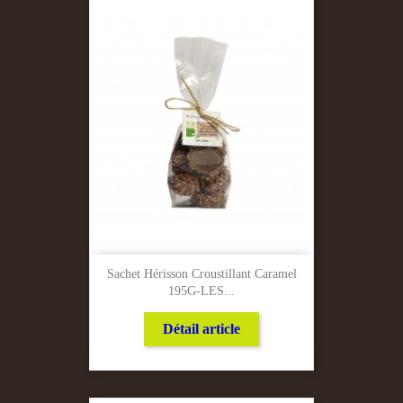
Sachet Hérisson Croustillant Caramel
195G-LES...
Détail article