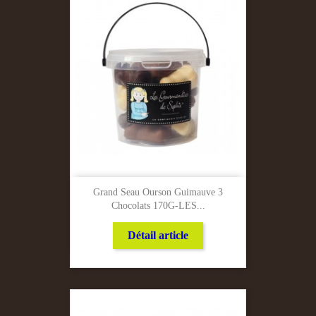
Grand Seau Ourson Guimauve 3
Chocolats 170G-LES...
Détail article