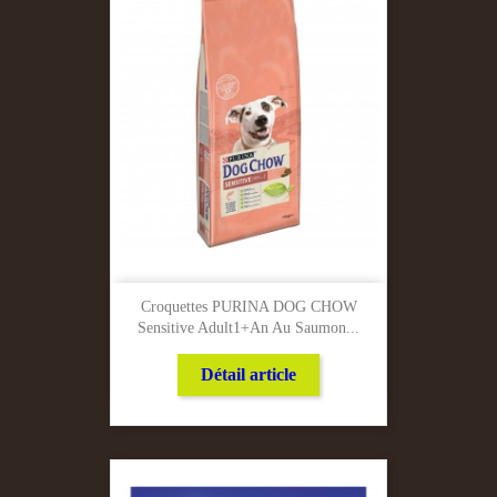
Croquettes PURINA DOG CHOW
Sensitive Adult1+an Au Saumon...
Détail article