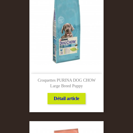
Croquettes PURINA DOG CHOW
Large Breed Puppy
Détail article