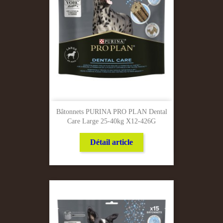
Bâtonnets PURINA PRO PLAN Dental
Care Large 25-40kg X12-426G
Détail article