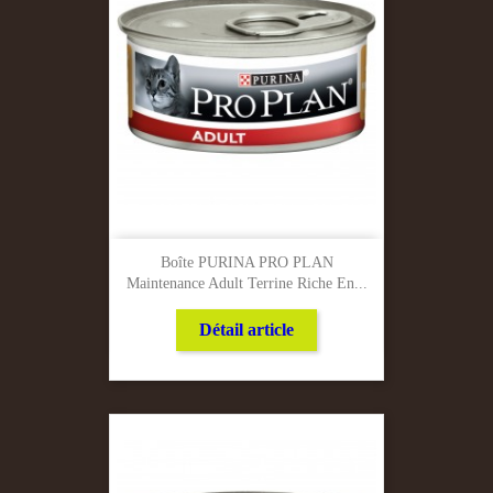
Boîte PURINA PRO PLAN
Maintenance Adult Terrine Riche En...
Détail article