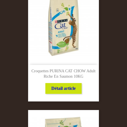
Croquettes PURINA CAT CHOW Adult
Riche En Saumon 10KG
Détail article