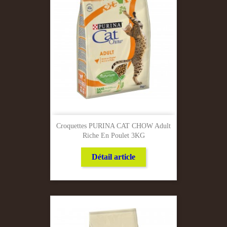
Croquettes PURINA CAT CHOW Adult
Riche En Poulet 3KG
Détail article