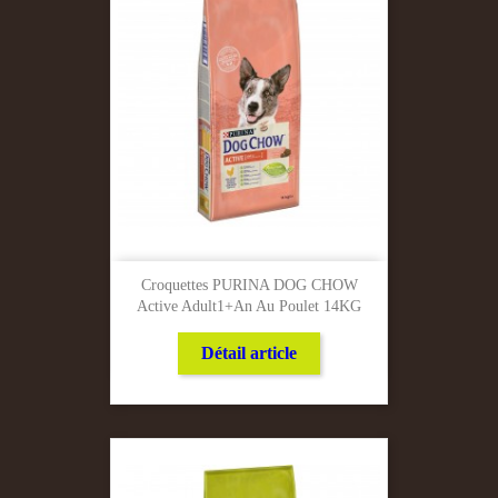
Croquettes PURINA DOG CHOW
Active Adult1+an Au Poulet 14KG
Détail article