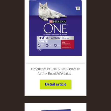
Croquettes PURINA ONE Bifensis
Adulte Boeuf&céréales...
Détail article