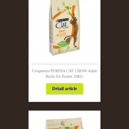
Croquettes PURINA CAT CHOW Adult
Riche En Poulet 10KG
Détail article