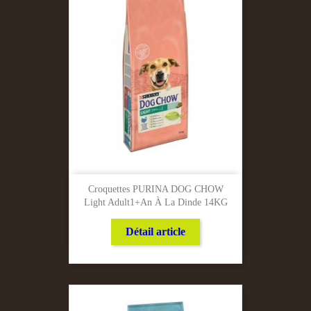
Croquettes PURINA DOG CHOW
Light Adult1+an À La Dinde 14KG
Détail article