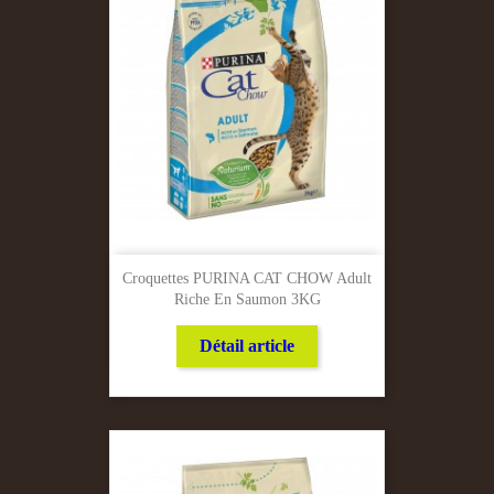
Croquettes PURINA CAT CHOW Adult
Riche En Saumon 3KG
Détail article