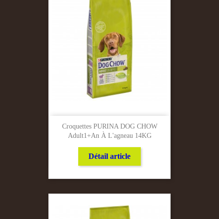
Croquettes PURINA DOG CHOW
Adult1+an À L'agneau 14KG
Détail article