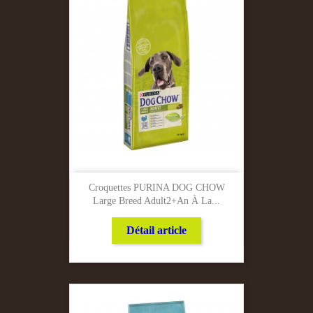
Croquettes PURINA DOG CHOW
Large Breed Adult2+an À La...
Détail article