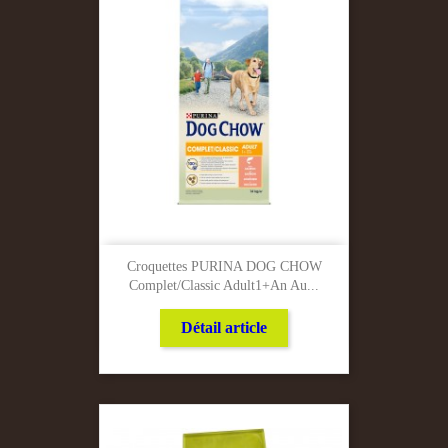
Croquettes PURINA DOG CHOW
Complet/classic Adult1+an Au...
Détail article