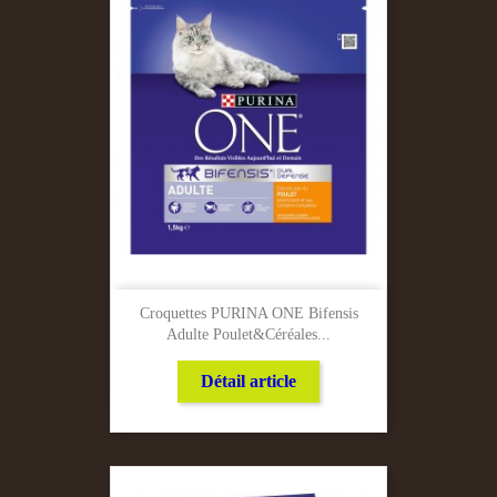
Croquettes PURINA ONE Bifensis
Adulte Poulet&céréales...
Détail article