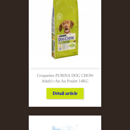
Croquettes PURINA DOG CHOW
Adult1+an Au Poulet 14KG
Détail article