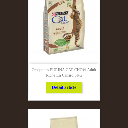
Croquettes PURINA CAT CHOW Adult
Riche En Canard 3KG
Détail article