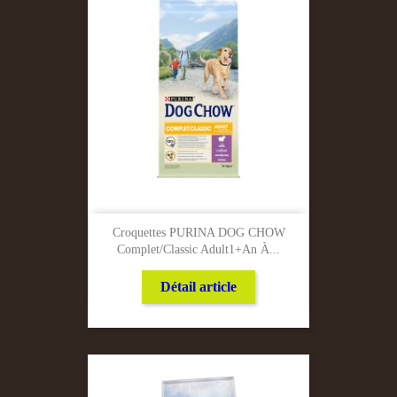
Croquettes PURINA DOG CHOW
Complet/classic Adult1+an À...
Détail article