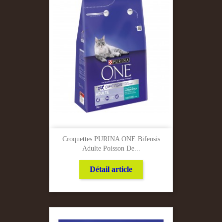
Croquettes PURINA ONE Bifensis
Adulte Poisson De...
Détail article