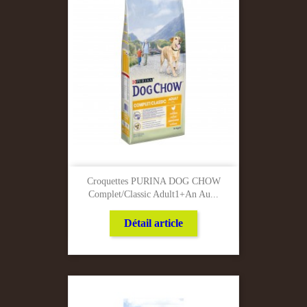
Croquettes PURINA DOG CHOW
Complet/classic Adult1+an Au...
Détail article