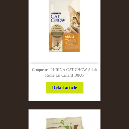
Croquettes PURINA CAT CHOW Adult
Riche En Canard 10KG
Détail article