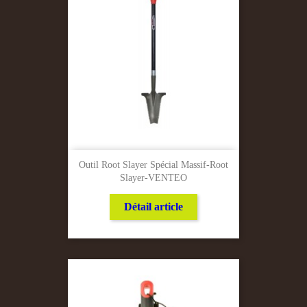
Outil Root Slayer Spécial Massif-Root
Slayer-VENTEO
Détail article