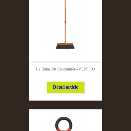
Le Balai Du Cantonnier--VENTEO
Détail article