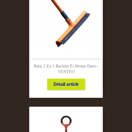
Balai 2 En 1 Raclette Et Brosse Dure--
VENTEO
Détail article