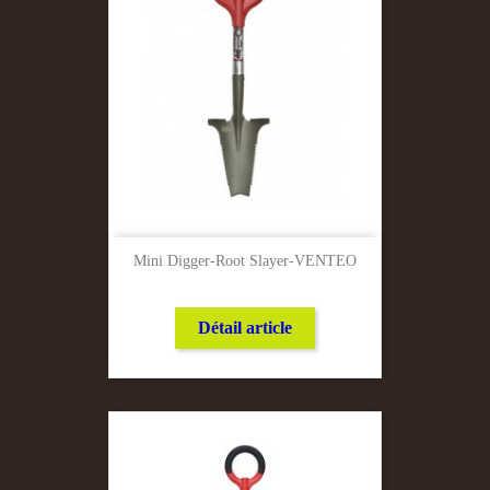
Mini Digger-Root Slayer-VENTEO
Détail article