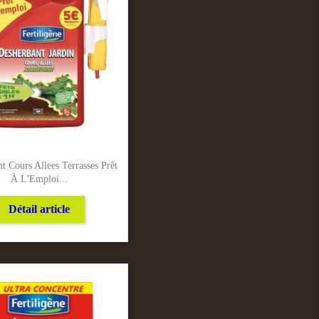
t Cours Allees Terrasses Prêt
À L'Emploi...
Détail article