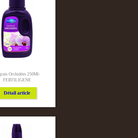
rais Orchidées 250Ml-
FERTILIGENE
Détail article