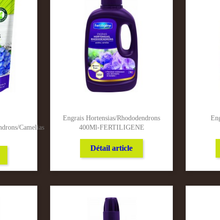
Engrais Hortensias/Rhododendrons
Eng
ndrons/Camelias
400Ml-FERTILIGENE
Détail article