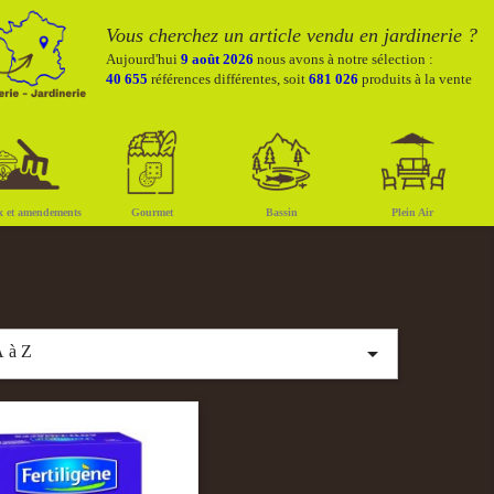
Vous cherchez un article vendu en jardinerie ?
Aujourd'hui
9 août 2026
nous avons à notre sélection :
40 655
références différentes, soit
681 026
produits à la vente
x et amendements
Gourmet
Bassin
Plein Air

 à Z