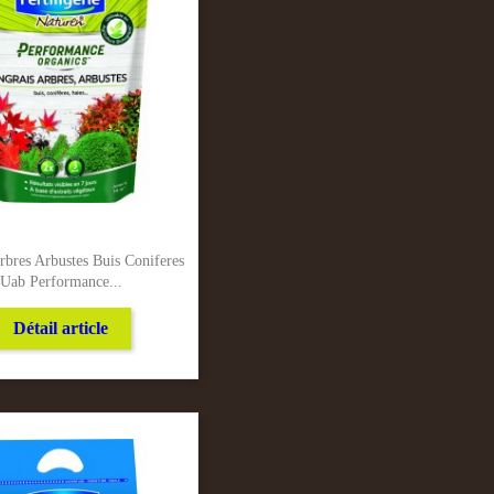
rbres Arbustes Buis Coniferes
Uab Performance...
Détail article