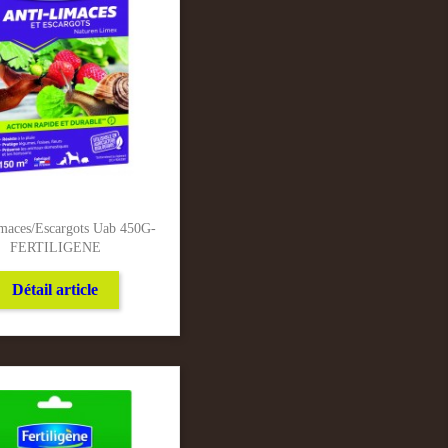
maces/Escargots Uab 450G-
FERTILIGENE
Détail article