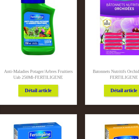
Anti-Maladies Potager/Arbres Fruitiers
Batonnets Nutritifs Orchi
Uab 250Ml-FERTILIGENE
FERTILIGENE
Détail article
Détail article