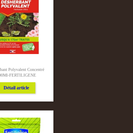
bant Polyvalent Concentré
00Ml-FERTILIGENE
Détail article