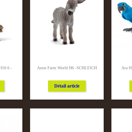
H10.6 -
Anon Farm World H6 -SCHLEICH
Ara H
Détail article