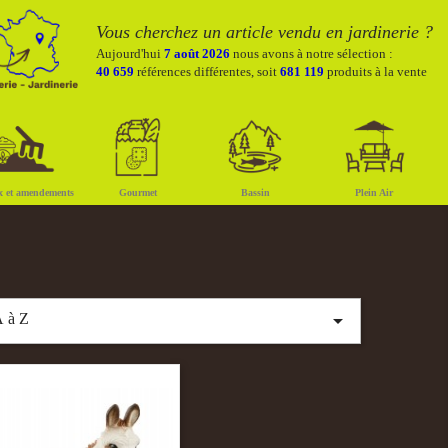
Vous cherchez un article vendu en jardinerie ?
Aujourd'hui
7 août 2026
nous avons à notre sélection :
40 659
références différentes, soit
681 119
produits à la vente
x et amendements
Gourmet
Bassin
Plein Air

 à Z