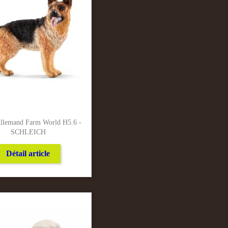
Allemand Farm World H5.6 -
SCHLEICH
Détail article