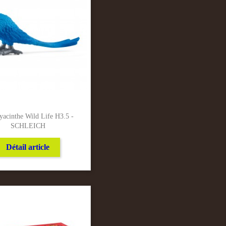
yacinthe Wild Life H3.5 -
SCHLEICH
Détail article