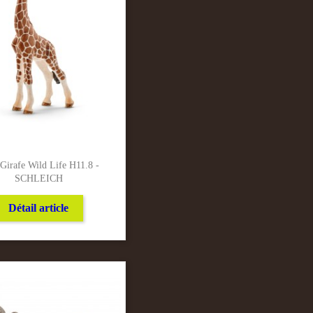
Girafe Wild Life H11.8 -
SCHLEICH
Détail article