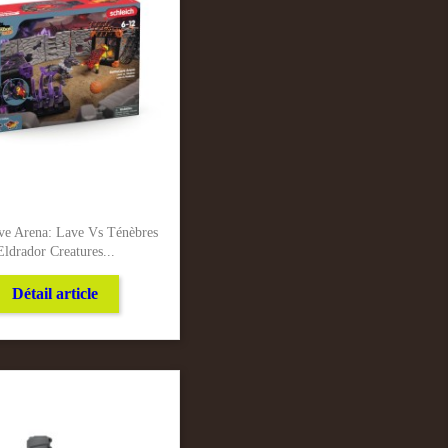
ave Arena: Lave Vs Ténèbres
Eldrador Creatures...
Détail article