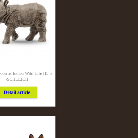
océros Indien Wild Life H5.5
-SCHLEICH
Détail article