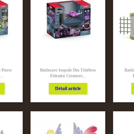
 Pierre
Battlecave Isopode Des Ténèbres
Battl
..
Eldrador Creatures...
Détail article