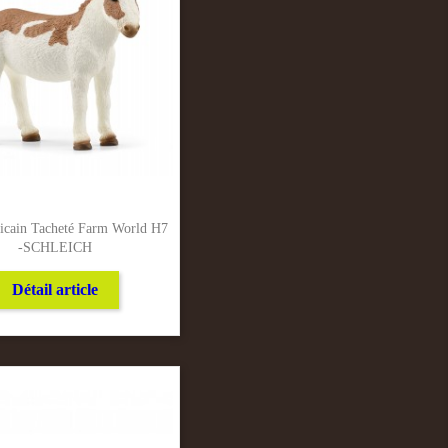
icain Tacheté Farm World H7
-SCHLEICH
Détail article