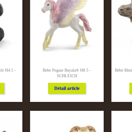
fe H4.5 -
Bebe Pegase Bayala® H8.5 -
Bébé Rhin
SCHLEICH
Détail article