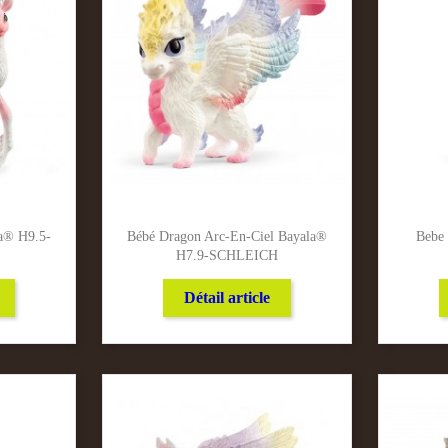
a® H9.5-
Bébé Dragon Arc-En-Ciel Bayala®
Bebe 
H7.9-SCHLEICH
Détail article