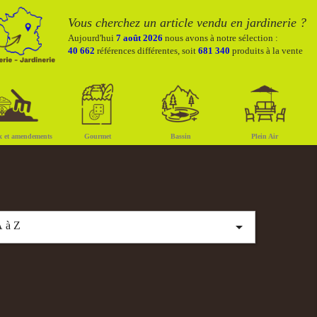
Vous cherchez un article vendu en jardinerie ?
Aujourd'hui
7 août 2026
nous avons à notre sélection :
40 662
références différentes, soit
681 340
produits à la vente
x et amendements
Gourmet
Bassin
Plein Air

 à Z