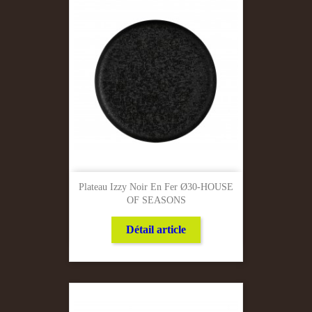
Plateau Izzy Noir En Fer Ø30-HOUSE
OF SEASONS
Détail article