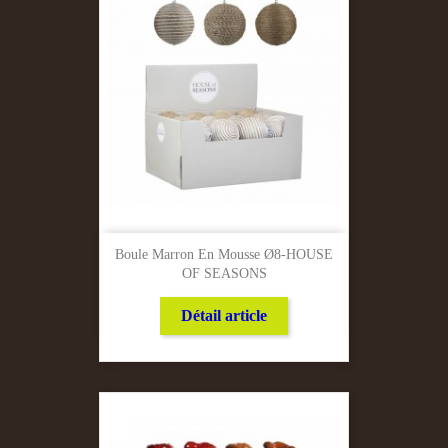
Boule Marron En Mousse Ø8-HOUSE
OF SEASONS
Détail article