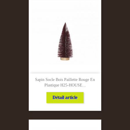
Sapin Socle Bois Paillette Rouge En
Plastique H25-HOUSE...
Détail article