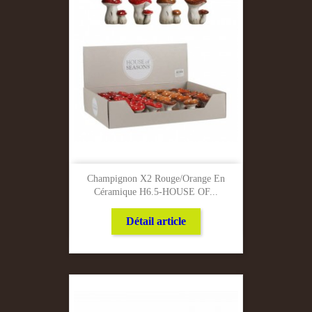
Champignon X2 Rouge/Orange En
Céramique H6.5-HOUSE OF...
Détail article