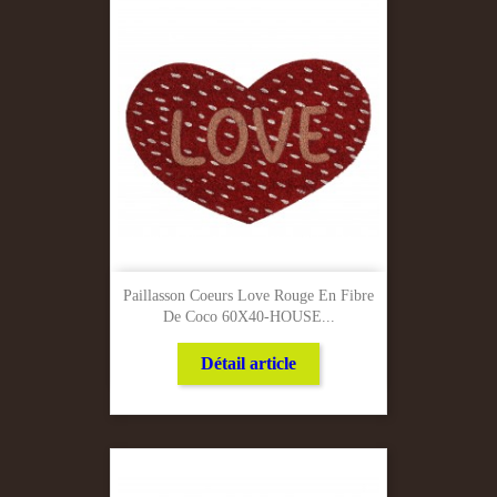
Paillasson Coeurs Love Rouge En Fibre
De Coco 60X40-HOUSE...
Détail article