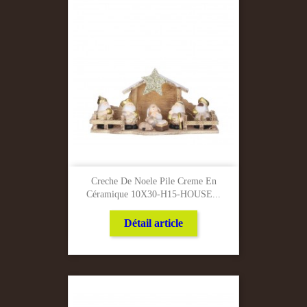
Creche De Noele Pile Creme En
Céramique 10X30-H15-HOUSE...
Détail article