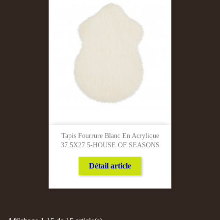
Tapis Fourrure Blanc En Acrylique
37.5X27.5-HOUSE OF SEASONS
Détail article