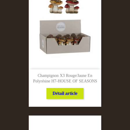
Champignon X3 Rouge/Jaune En
Polyrésine H7-HOUSE OF SEASONS
Détail article