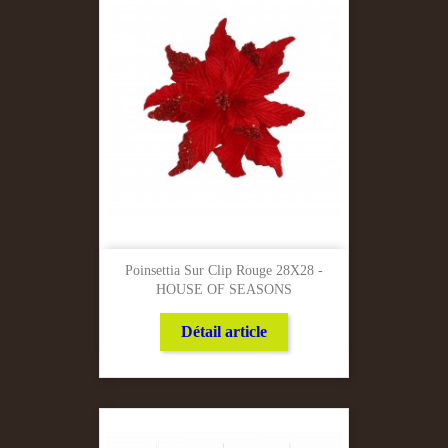
Poinsettia Sur Clip Rouge 28X28 -
HOUSE OF SEASONS
Détail article