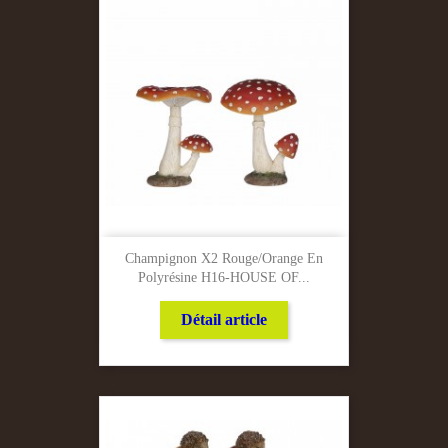
Champignon X2 Rouge/Orange En
Polyrésine H16-HOUSE OF...
Détail article