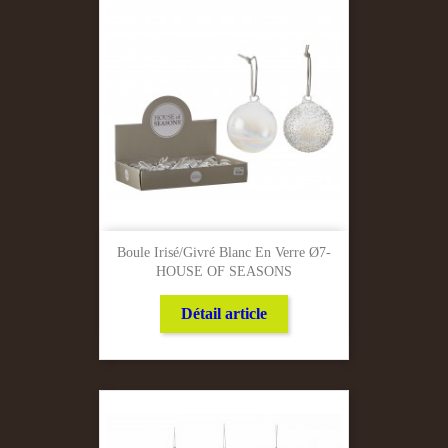
Boule Irisé/Givré Blanc En Verre Ø7-
HOUSE OF SEASONS
Détail article