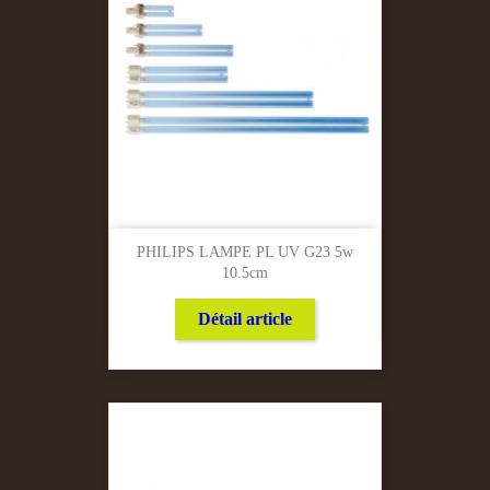
PHILIPS LAMPE PL UV G23 5w
10.5cm
Détail article