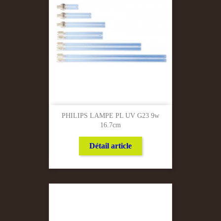
PHILIPS LAMPE PL UV G23 9w
16.7cm
Détail article