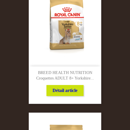
BREED HEALTH NUTRITION
Croquettes ADULT 8+ Yorkshire...
Détail article