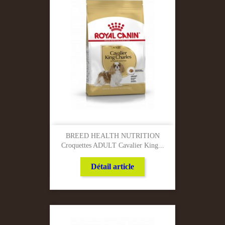
BREED HEALTH NUTRITION
Croquettes ADULT Cavalier King...
Détail article