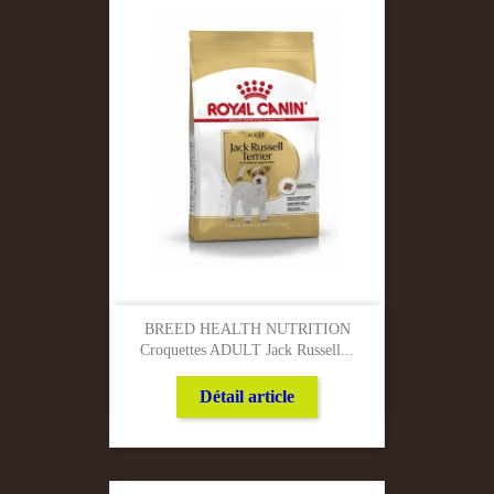
BREED HEALTH NUTRITION
Croquettes ADULT Jack Russell...
Détail article