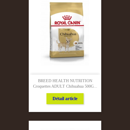
BREED HEALTH NUTRITION
Croquettes ADULT Chihuahua 500G...
Détail article