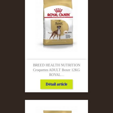
BREED HEALTH NUTRITION
Croquettes ADULT Boxer 12KG
ROYAL...
Détail article