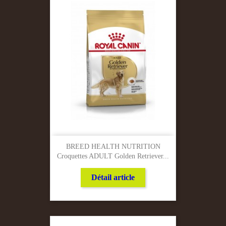
BREED HEALTH NUTRITION
Croquettes ADULT Golden Retriever...
Détail article