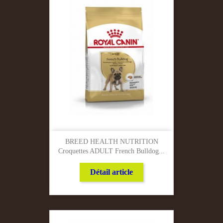
BREED HEALTH NUTRITION
Croquettes ADULT French Bulldog...
Détail article