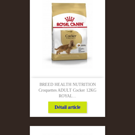
BREED HEALTH NUTRITION
Croquettes ADULT Cocker 12KG
ROYAL...
Détail article