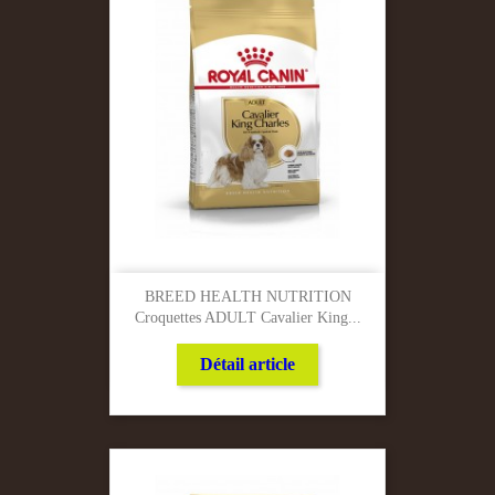
BREED HEALTH NUTRITION
Croquettes ADULT Cavalier King...
Détail article