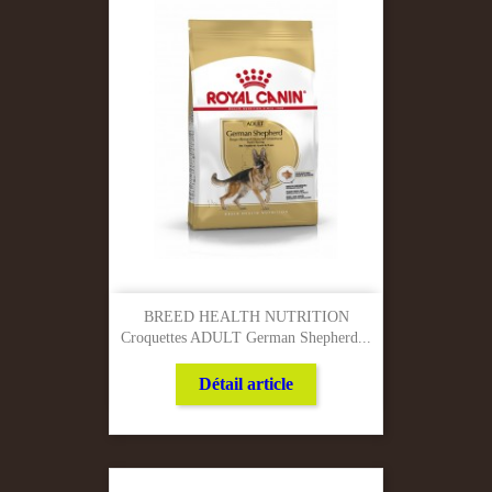
BREED HEALTH NUTRITION
Croquettes ADULT German Shepherd...
Détail article