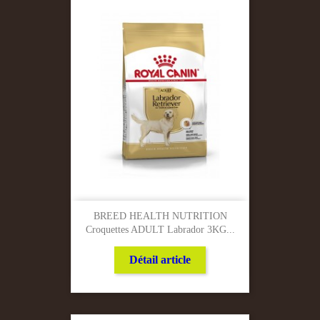
BREED HEALTH NUTRITION
Croquettes ADULT Labrador 3KG...
Détail article