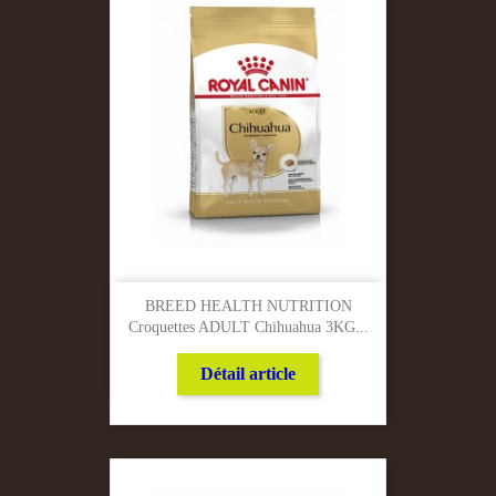
BREED HEALTH NUTRITION
Croquettes ADULT Chihuahua 3KG...
Détail article