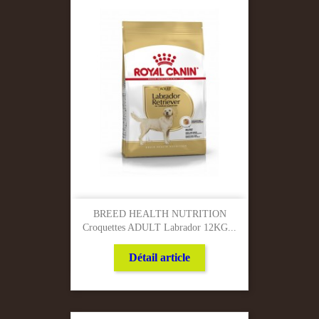
BREED HEALTH NUTRITION
Croquettes ADULT Labrador 12KG...
Détail article