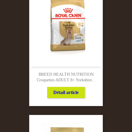
BREED HEALTH NUTRITION
Croquettes ADULT 8+ Yorkshire...
Détail article