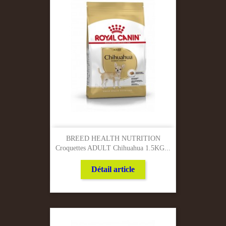
BREED HEALTH NUTRITION
Croquettes ADULT Chihuahua 1.5KG...
Détail article