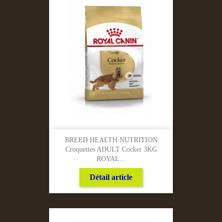
BREED HEALTH NUTRITION
Croquettes ADULT Cocker 3KG
ROYAL...
Détail article