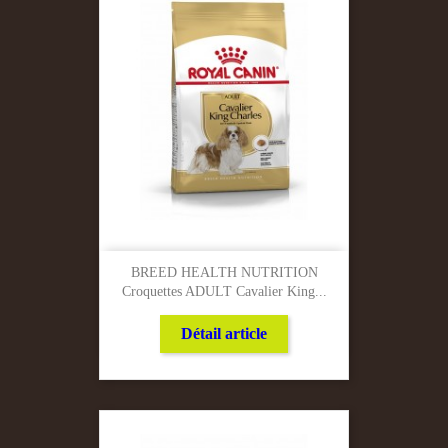
BREED HEALTH NUTRITION
Croquettes ADULT Cavalier King...
Détail article