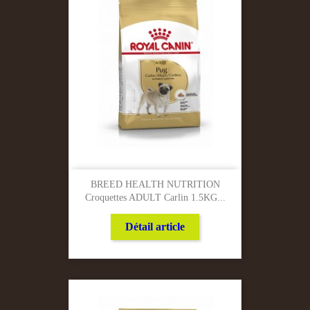
BREED HEALTH NUTRITION
Croquettes ADULT Carlin 1.5KG...
Détail article