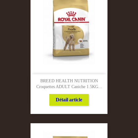
BREED HEALTH NUTRITION
Croquettes ADULT Caniche 1.5KG...
Détail article