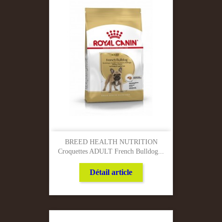
BREED HEALTH NUTRITION
Croquettes ADULT French Bulldog...
Détail article