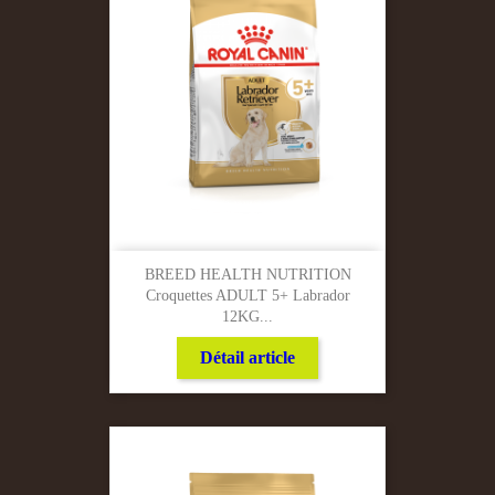
BREED HEALTH NUTRITION
Croquettes ADULT 5+ Labrador
12KG...
Détail article