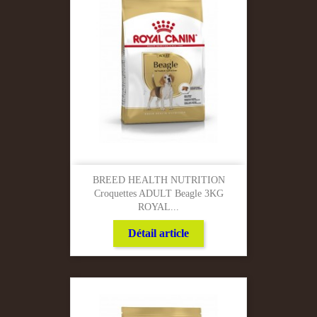
BREED HEALTH NUTRITION
Croquettes ADULT Beagle 3KG
ROYAL...
Détail article