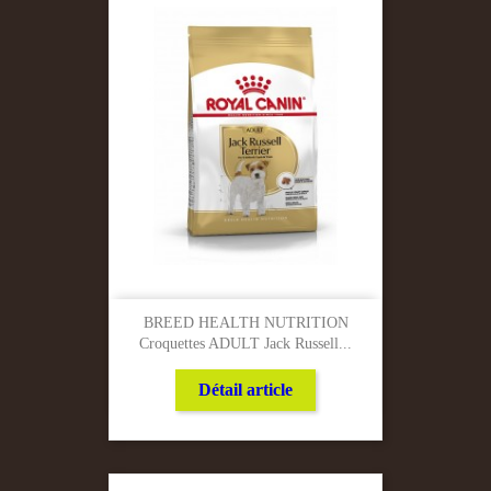
BREED HEALTH NUTRITION
Croquettes ADULT Jack Russell...
Détail article