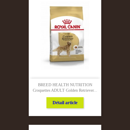
BREED HEALTH NUTRITION
Croquettes ADULT Golden Retriever...
Détail article