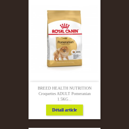
BREED HEALTH NUTRITION
Croquettes ADULT Pomeranian
1.5KG...
Détail article