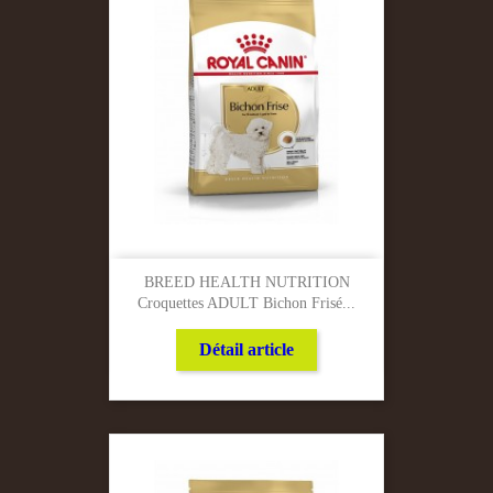
BREED HEALTH NUTRITION
Croquettes ADULT Bichon Frisé...
Détail article