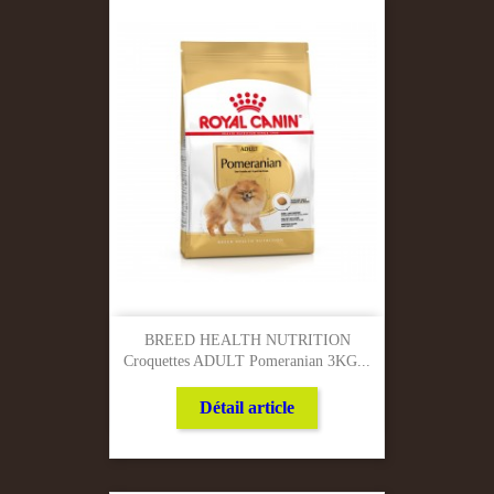
BREED HEALTH NUTRITION
Croquettes ADULT Pomeranian 3KG...
Détail article