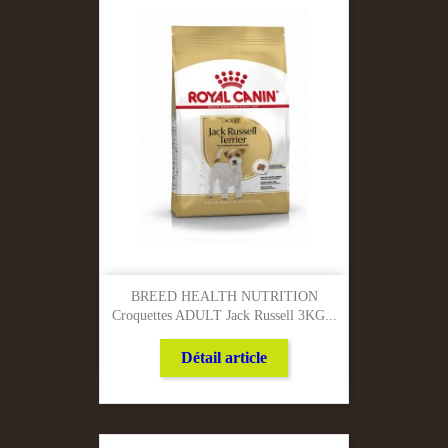
BREED HEALTH NUTRITION
Croquettes ADULT Jack Russell 3KG...
Détail article