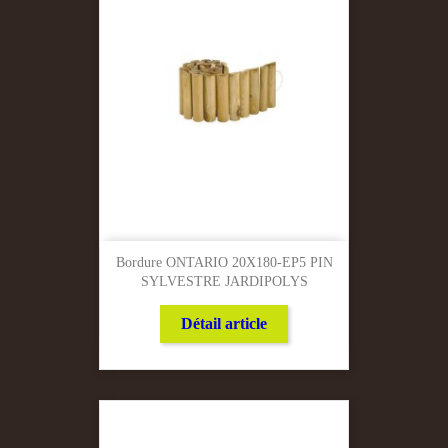
Bordure ONTARIO 20X180-EP5 PIN
SYLVESTRE JARDIPOLYS
Détail article