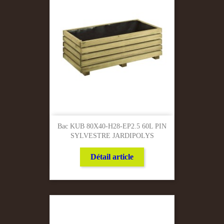
Bac KUB 80X40-H28-EP2.5 60L PIN
SYLVESTRE JARDIPOLYS
Détail article