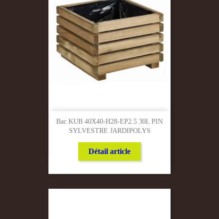
Bac KUB 40X40-H28-EP2.5 30L PIN
SYLVESTRE JARDIPOLYS
Détail article