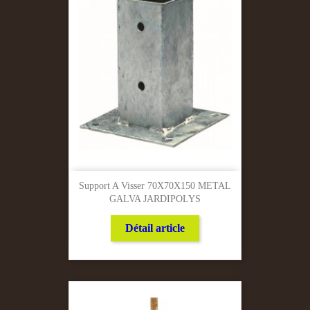
Support A Visser 70X70X150 METAL
GALVA JARDIPOLYS
Détail article