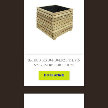
Bac KUB 50X50-H50-EP2.5 91L PIN
SYLVESTRE JARDIPOLYS
Détail article