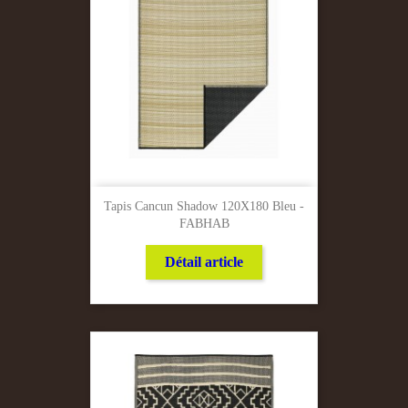
Tapis Cancun Shadow 120X180 Bleu -
FABHAB
Détail article