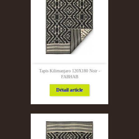
Tapis Kilimanjaro 120X180 Noir -
FABHAB
Détail article