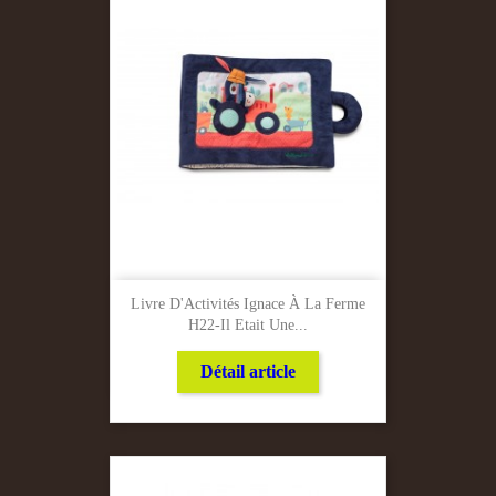
Livre D'Activités Ignace À La Ferme
H22-Il Etait Une...
Détail article