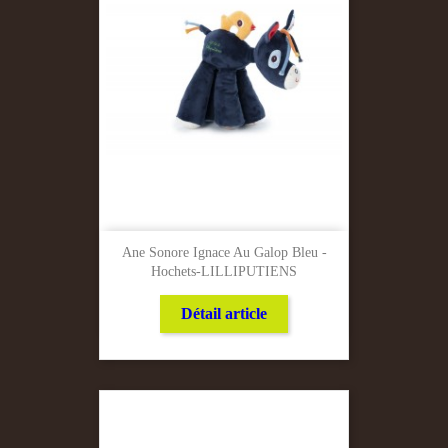
Ane Sonore Ignace Au Galop Bleu -
Hochets-LILLIPUTIENS
Détail article