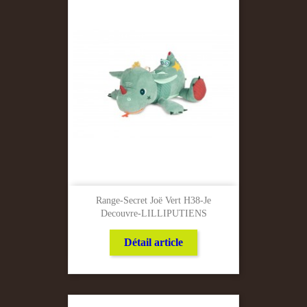
Range-Secret Joë Vert H38-Je
Decouvre-LILLIPUTIENS
Détail article