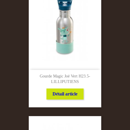
Gourde Magic Joë Vert H23.5-
LILLIPUTIENS
Détail article