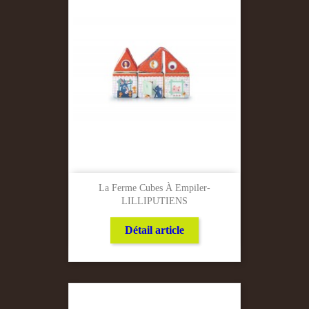
La Ferme Cubes À Empiler-
LILLIPUTIENS
Détail article