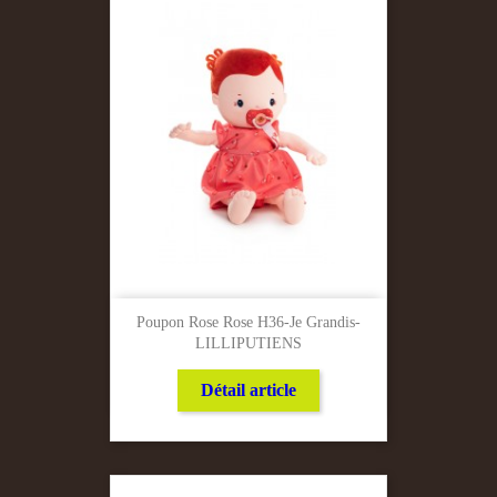
Poupon Rose Rose H36-Je Grandis-
LILLIPUTIENS
Détail article