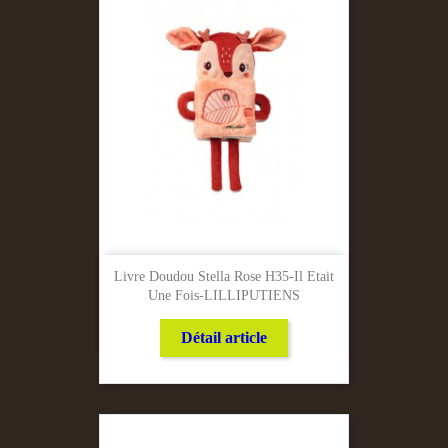
Livre Doudou Stella Rose H35-Il Etait
Une Fois-LILLIPUTIENS
Détail article