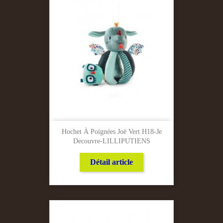
Hochet À Poignées Joë Vert H18-Je
Decouvre-LILLIPUTIENS
Détail article