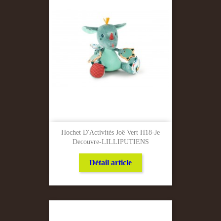
Hochet D'Activités Joë Vert H18-Je
Decouvre-LILLIPUTIENS
Détail article