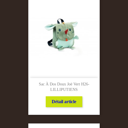
Sac À Dos Doux Joë Vert H26-
LILLIPUTIENS
Détail article