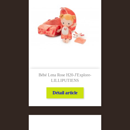
Bébé Lena Rose H20-J'Explore-
LILLIPUTIENS
Détail article