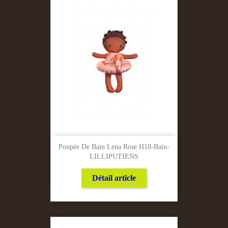
Poupée De Bain Lena Rose H18-Bain-
LILLIPUTIENS
Détail article