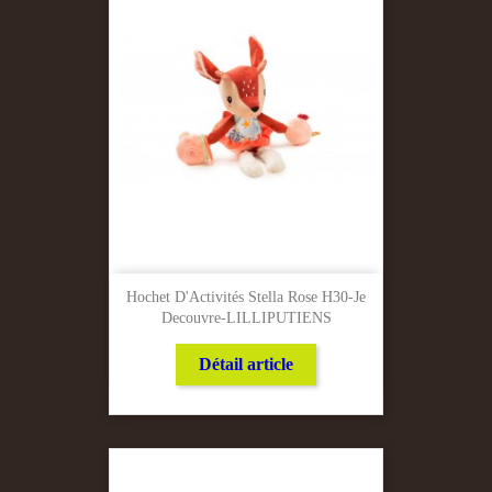
Hochet D'Activités Stella Rose H30-Je
Decouvre-LILLIPUTIENS
Détail article