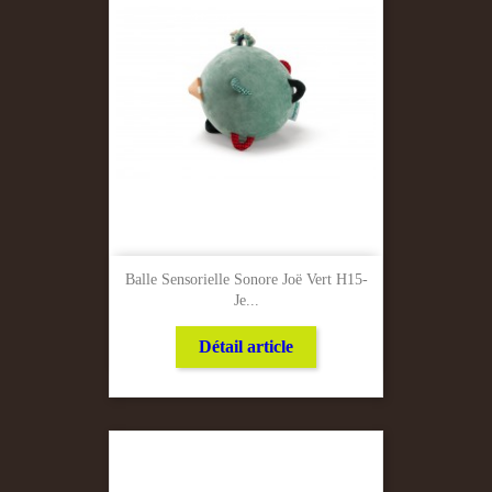
Balle Sensorielle Sonore Joë Vert H15-
Je...
Détail article