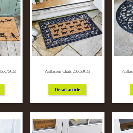
u 45X75CM
Paillasson Chats 23X53CM
Paill
Détail article