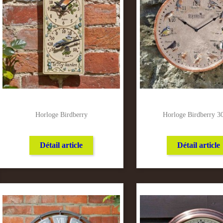
Horloge Birdberry
Horloge Birdberry 
Détail article
Détail article