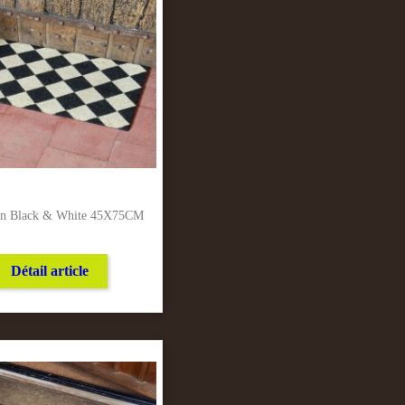
son Black & White 45X75CM
Détail article