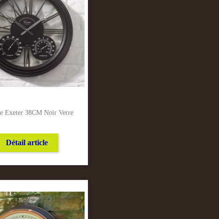
e Exeter 38CM Noir Verre
Détail article