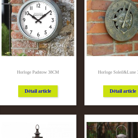
Horloge Padstow 38CM
Horloge Soleil&lune
Détail article
Détail article