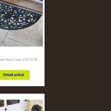
asson Demi-Lune 45X75CM
Détail article