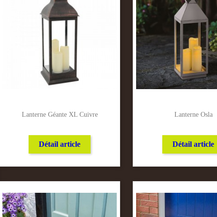
Lanterne Géante XL Cuivre
Lanterne Osla
Détail article
Détail article