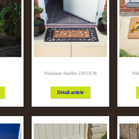
Paillasson Abeilles 23X53CM
Pai
Détail article