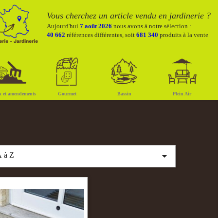
Vous cherchez un article vendu en jardinerie ?
Aujourd'hui
7 août 2026
nous avons à notre sélection :
40 662
références différentes, soit
681 340
produits à la vente
x et amendements
Gourmet
Bassin
Plein Air

 à Z