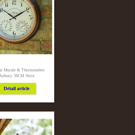
ge Murale & Thermomètre
Astbury 38CM Verre
Détail article