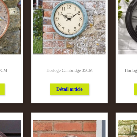
30CM
Horloge Cambridge 35CM
Horlog
Détail article