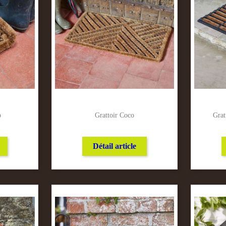
o
Grattoir Coco
Grat
Détail article