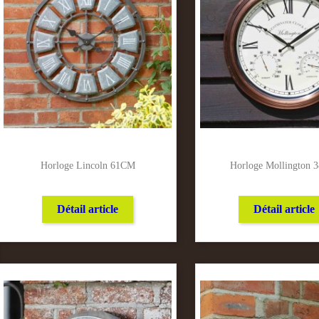
Horloge Lincoln 61CM
Horloge Mollington
Détail article
Détail article