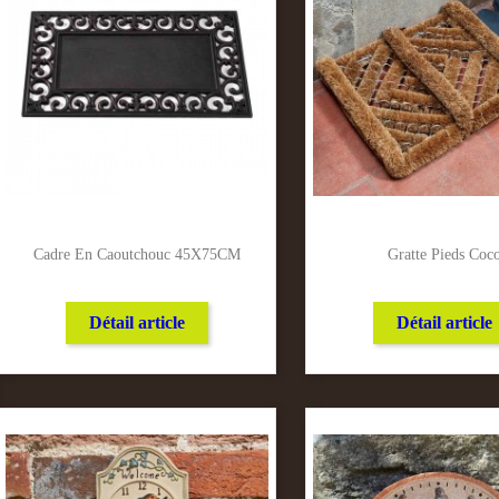
Cadre En Caoutchouc 45X75CM
Gratte Pieds Coc
Détail article
Détail article