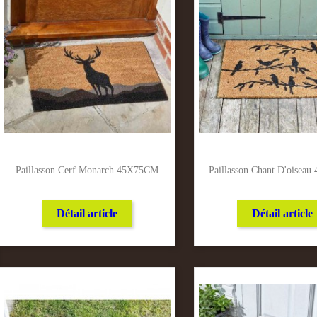
Paillasson Cerf Monarch 45X75CM
Paillasson Chant D'oisea
Détail article
Détail article