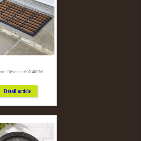
toir Résistant 60X40CM
Détail article