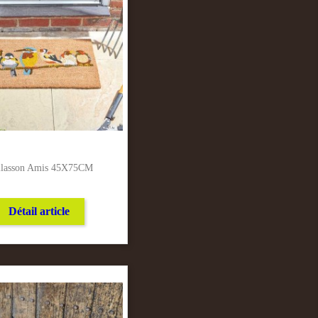
llasson Amis 45X75CM
Détail article