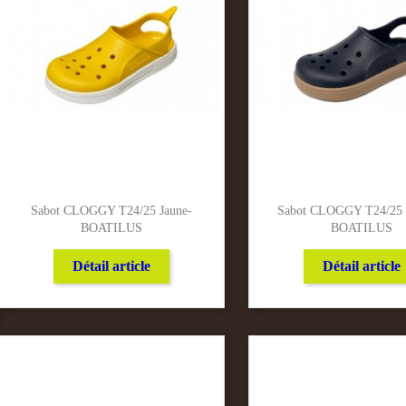
Sabot CLOGGY T24/25 Jaune-
Sabot CLOGGY T24/25 
BOATILUS
BOATILUS
Détail article
Détail article