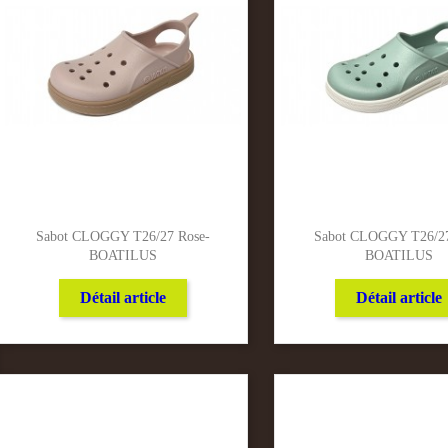
Sabot CLOGGY T26/27 Rose-
Sabot CLOGGY T26/27
BOATILUS
BOATILUS
Détail article
Détail article