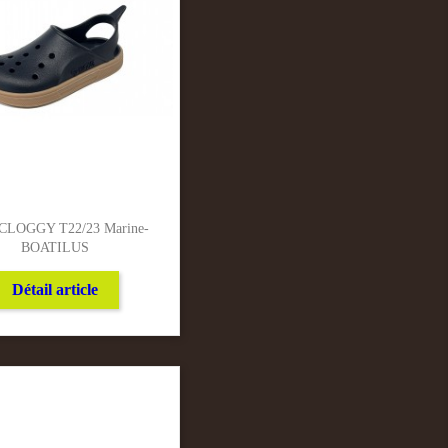
 CLOGGY T22/23 Marine-
BOATILUS
Détail article