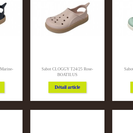
Marine-
Sabot CLOGGY T24/25 Rose-
Sabo
BOATILUS
Détail article