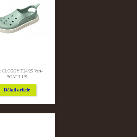
t CLOGGY T24/25 Vert-
BOATILUS
Détail article