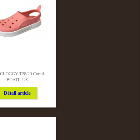
 CLOGGY T28/29 Corail-
BOATILUS
Détail article