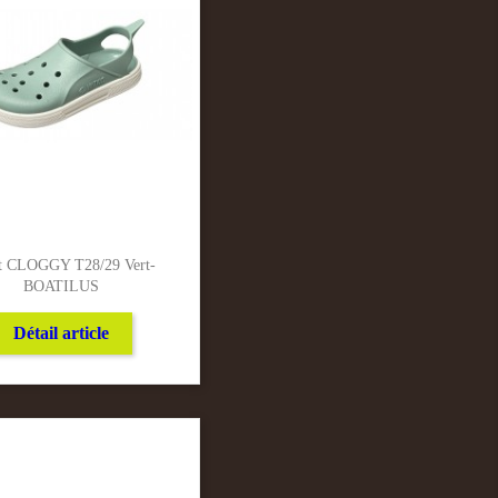
t CLOGGY T28/29 Vert-
BOATILUS
Détail article