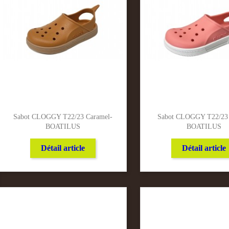
Sabot CLOGGY T22/23 Caramel-
Sabot CLOGGY T22/23 
BOATILUS
BOATILUS
Détail article
Détail article