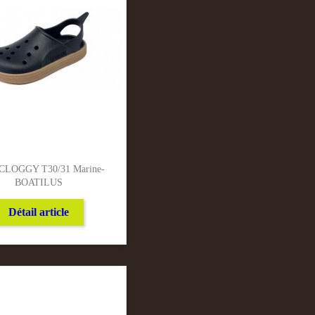
 CLOGGY T30/31 Marine-
BOATILUS
Détail article