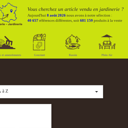
Vous cherchez un article vendu en jardinerie ?
Aujourd'hui
8 août 2026
nous avons à notre sélection :
40 657
références différentes, soit
681 159
produits à la vente
x et amendements
Gourmet
Bassin
Plein Air

 à Z