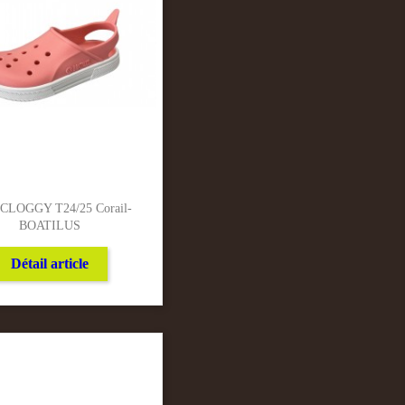
 CLOGGY T24/25 Corail-
BOATILUS
Détail article