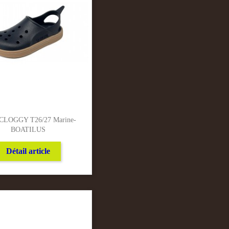
 CLOGGY T26/27 Marine-
BOATILUS
Détail article