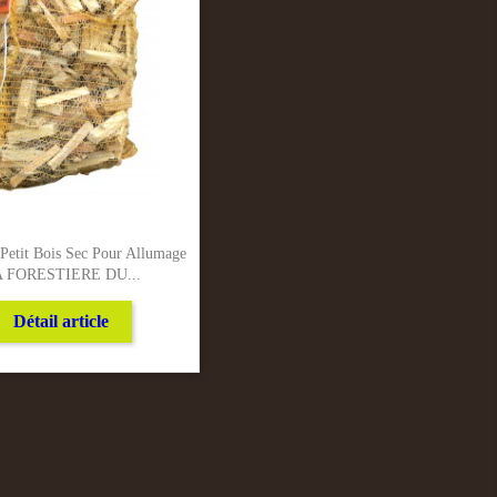
 Petit Bois Sec Pour Allumage
 FORESTIERE DU...
Détail article