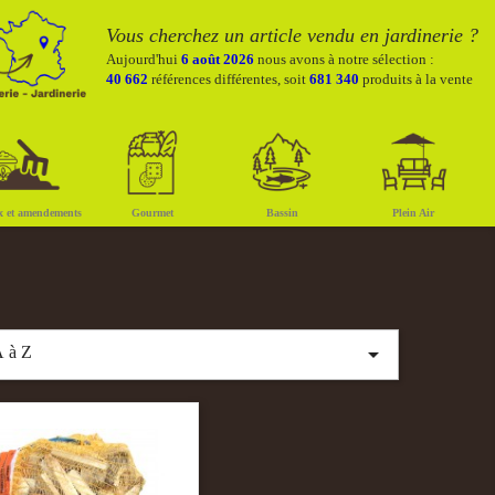
Vous cherchez un article vendu en jardinerie ?
Aujourd'hui
6 août 2026
nous avons à notre sélection :
40 662
références différentes, soit
681 340
produits à la vente
x et amendements
Gourmet
Bassin
Plein Air

 à Z