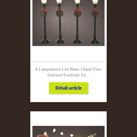
4 Lampadaires Led Blanc Chaud Fixe-
Intérieur/Extérieur En...
Détail article