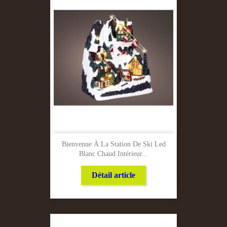
Bienvenue À La Station De Ski Led
Blanc Chaud Intérieur...
Détail article