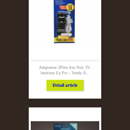
Adaptateur 2Piles Aaa Noir 3V-
Intérieur En Pvc - Vendu À...
Détail article