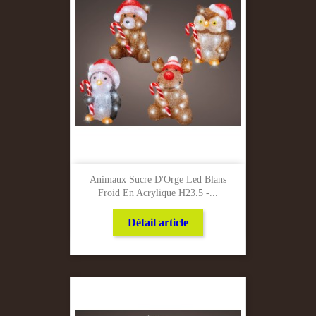
Animaux Sucre D'Orge Led Blans
Froid En Acrylique H23.5 -...
Détail article