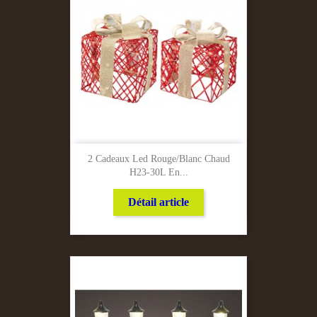
2 Cadeaux Led Rouge/Blanc Chaud
H23-30L En...
Détail article