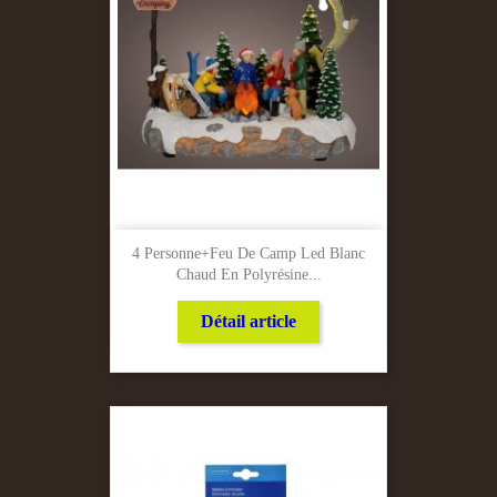
4 Personne+Feu De Camp Led Blanc
Chaud En Polyrésine...
Détail article