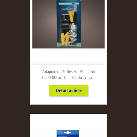
Adaptateur 3Piles Aa Blanc Int
L300.00Cm En -Vendu À La...
Détail article