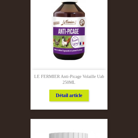
LE FERMIER Anti-Picage Volaille Uab
250ML
Détail article