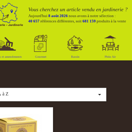
Vous cherchez un article vendu en jardinerie ?
Aujourd'hui
8 août 2026
nous avons à notre sélection :
40 657
références différentes, soit
681 159
produits à la vente
x et amendements
Gourmet
Bassin
Plein Air

 à Z