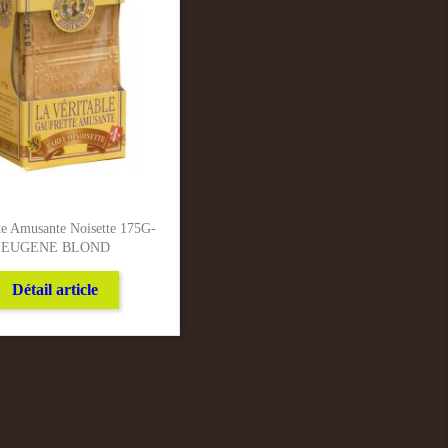
te Amusante Noisette 175G-
EUGENE BLOND
Détail article