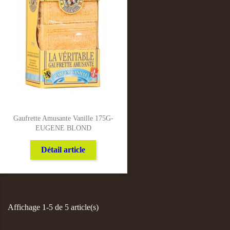
Gaufrette Amusante Vanille 175G-
EUGENE BLOND
Détail article
Affichage 1-5 de 5 article(s)