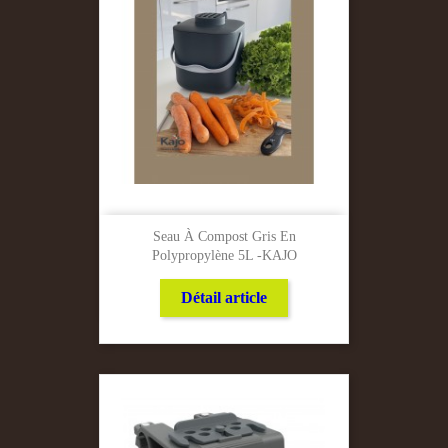
Seau À Compost Gris En
Polypropylène 5L -KAJO
Détail article