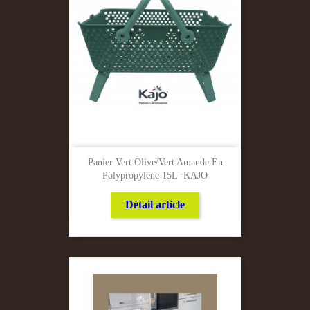
Panier Vert Olive/Vert Amande En
Polypropylène 15L -KAJO
Détail article