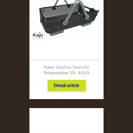
Panier Gris/Gris Souris En
Polypropylène 20L -KAJO
Détail article