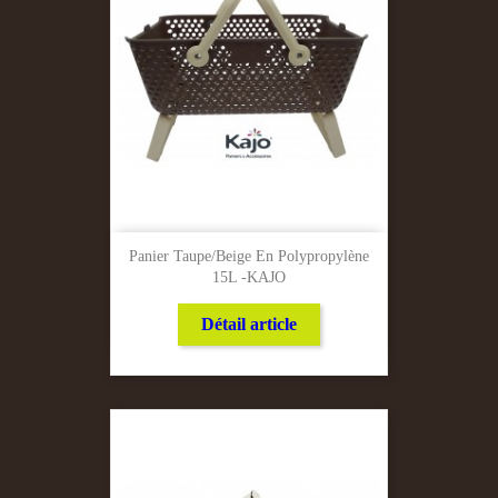
Panier Taupe/Beige En Polypropylène
15L -KAJO
Détail article