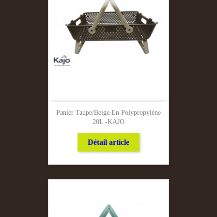
Panier Taupe/Beige En Polypropylène
20L -KAJO
Détail article