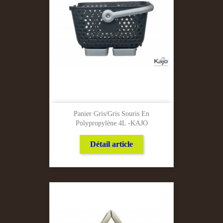
Panier Gris/Gris Souris En
Polypropylène 4L -KAJO
Détail article