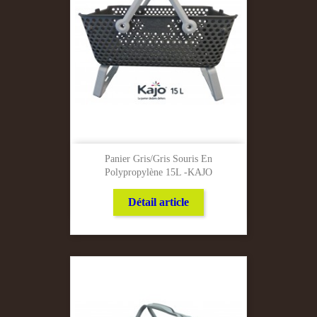
Panier Gris/Gris Souris En
Polypropylène 15L -KAJO
Détail article