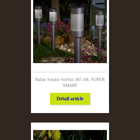
Balise Solaire SolSun 365 10L SUPER
SMART
Détail article