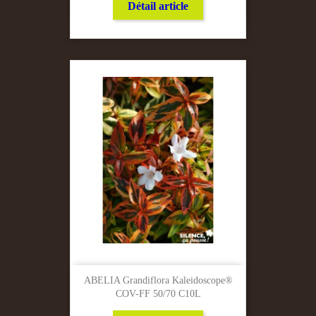
Détail article
ABELIA Grandiflora Kaleidoscope®
COV-FF 50/70 C10L