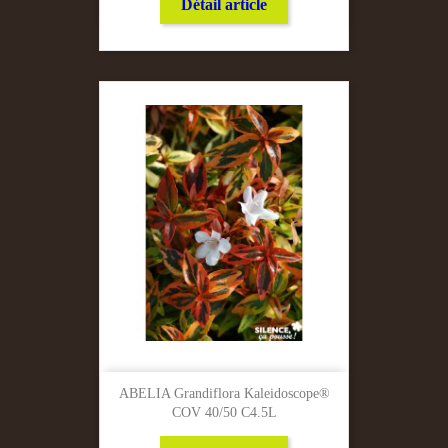
Détail article
ABELIA Grandiflora Kaleidoscope®
COV 40/50 C4.5L