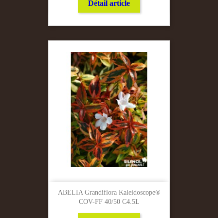
Détail article
ABELIA Grandiflora Kaleidoscope®
COV-FF 40/50 C4.5L