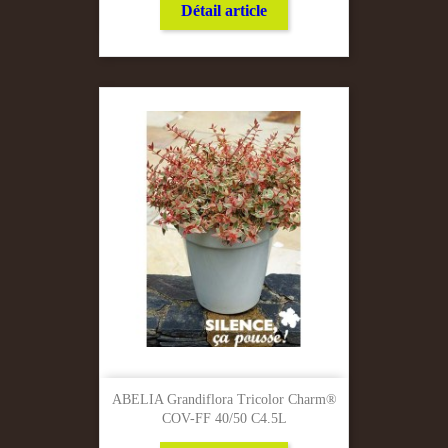
Détail article
ABELIA Grandiflora Tricolor Charm®
COV-FF 40/50 C4.5L