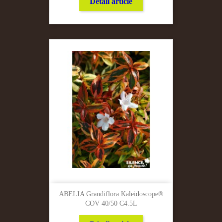
Détail article
ABELIA Grandiflora Kaleidoscope®
COV 40/50 C4.5L