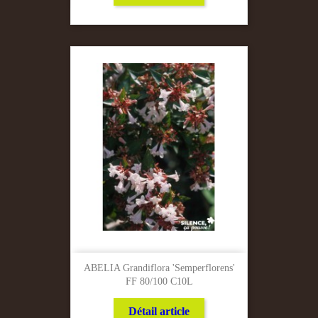
ABELIA Grandiflora 'Semperflorens'
FF 80/100 C10L
Détail article