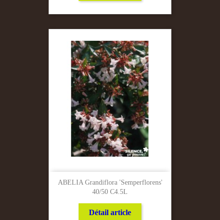
ABELIA Grandiflora 'Semperflorens'
40/50 C4.5L
Détail article