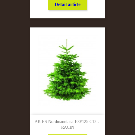
Détail article
ABIES Nordmanniana 100/125 C12L-
RACIN