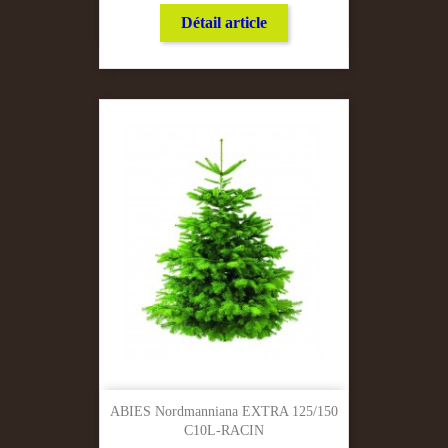
Détail article
ABIES Nordmanniana EXTRA 125/150
C10L-RACIN