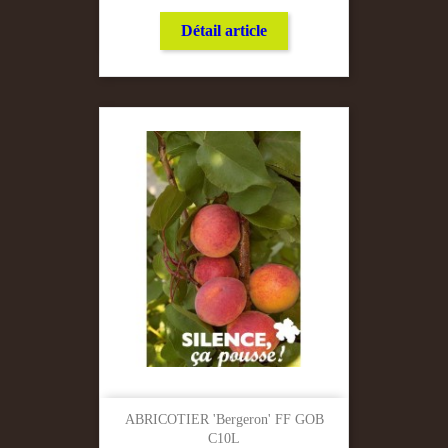
Détail article
ABRICOTIER 'Bergeron' FF GOB
C10L