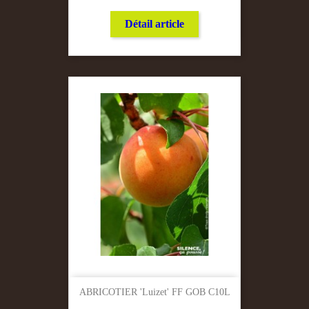
Détail article
ABRICOTIER 'Luizet' FF GOB C10L