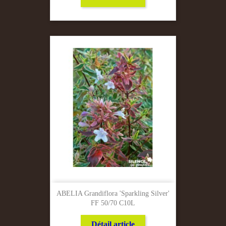
ABELIA Grandiflora 'Sparkling Silver'
FF 50/70 C10L
Détail article