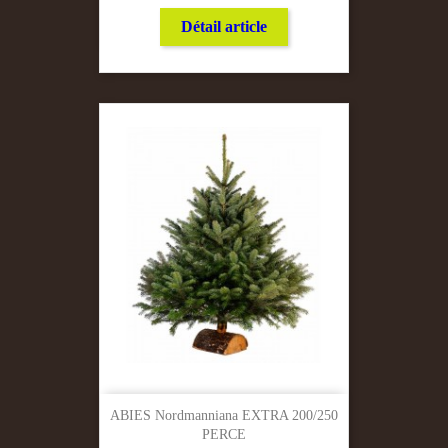
Détail article
ABIES Nordmanniana EXTRA 200/250
PERCE