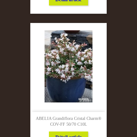
ABELIA Grandiflora Cristal Charm®
COV-FF 50/70 C10L