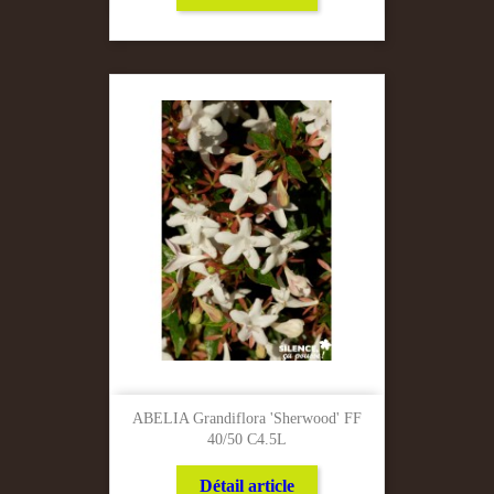
ABELIA Grandiflora 'Sherwood' FF
40/50 C4.5L
Détail article