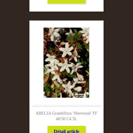
ABELIA Grandiflora 'Sherwood' FF
40/50 C4.5L
Détail article