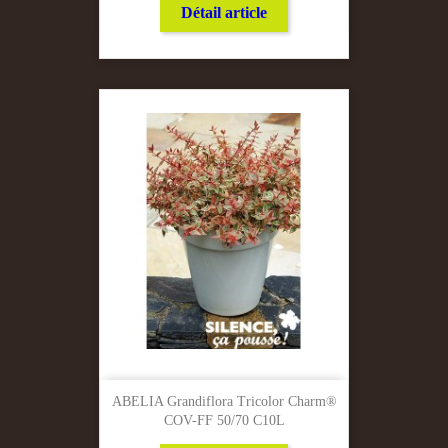
Détail article
ABELIA Grandiflora Tricolor Charm®
COV-FF 50/70 C10L