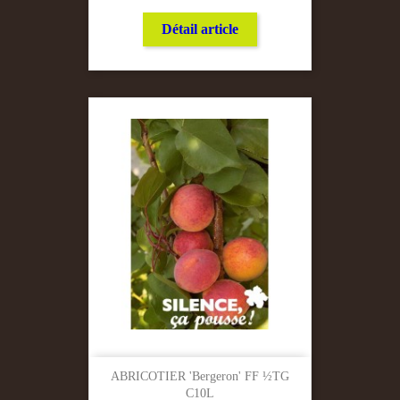
Détail article
ABRICOTIER 'Bergeron' FF ½TG
C10L