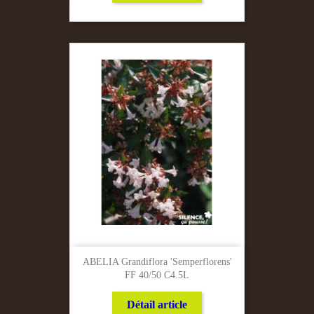
ABELIA Grandiflora 'Semperflorens'
FF 40/50 C4.5L
Détail article