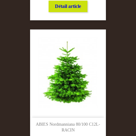
Détail article
ABIES Nordmanniana 80/100 C12L-
RACIN