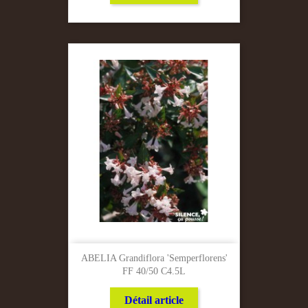
ABELIA Grandiflora 'Semperflorens'
FF 40/50 C4.5L
Détail article