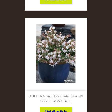
ABELIA Grandiflora Cristal Charm®
COV-FF 40/50 C4.5L
Détail article