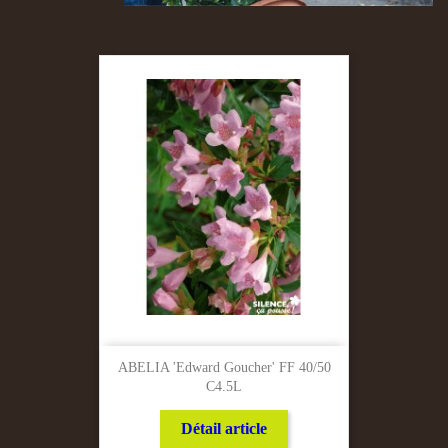
ABELIA 'Edward Goucher' FF 40/50
C4.5L
Détail article