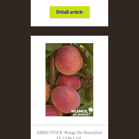
Détail article
ABRICOTIER 'Rouge Du Roussillon'
FF GOB C10L