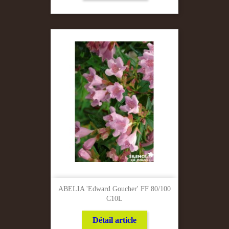
ABELIA 'Edward Goucher' FF 80/100
C10L
Détail article