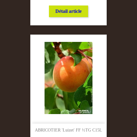
Détail article
ABRICOTIER 'Luizet' FF ½TG C15L