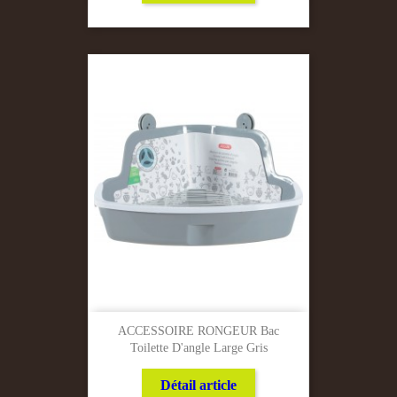
ACCESSOIRE RONGEUR Bac
Toilette D'angle Large Gris
Détail article