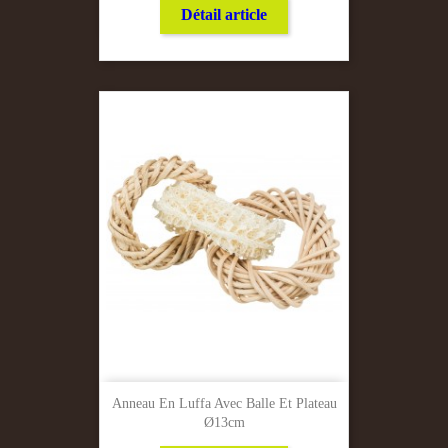
Détail article
Anneau En Luffa Avec Balle Et Plateau
Ø13cm