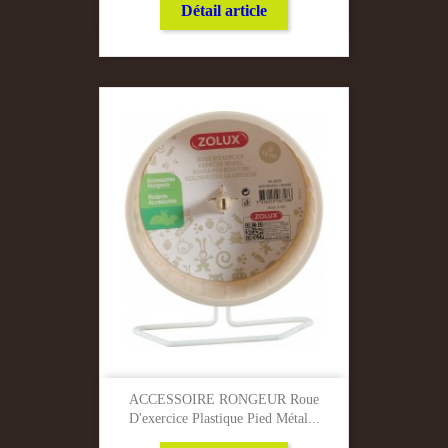
Détail article
ACCESSOIRE RONGEUR Roue
D'exercice Plastique Pied Métal...