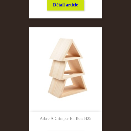
Détail article
Arbre À Grimper En Bois H25