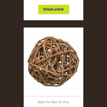
Détail article
Balle En Osier Ø 13cm