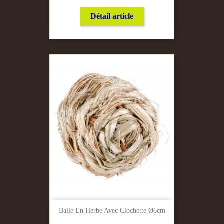
Détail article
Balle En Herbe Avec Clochette Ø6cm