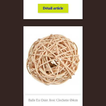
Détail article
Balle En Osier Avec Clochette Ø4cm