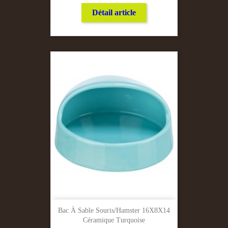
Détail article
Bac À Sable Souris/hamster 16X8X14
Céramique Turquoise