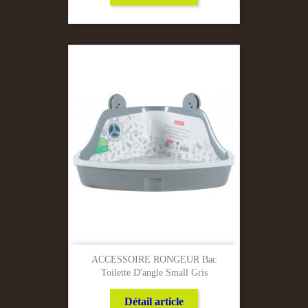
ACCESSOIRE RONGEUR Bac
Toilette D'angle Small Gris
Détail article