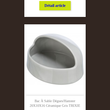
Détail article
Bac À Sable Dègues/hamster
20X10X16 Céramique Gris TRIXIE