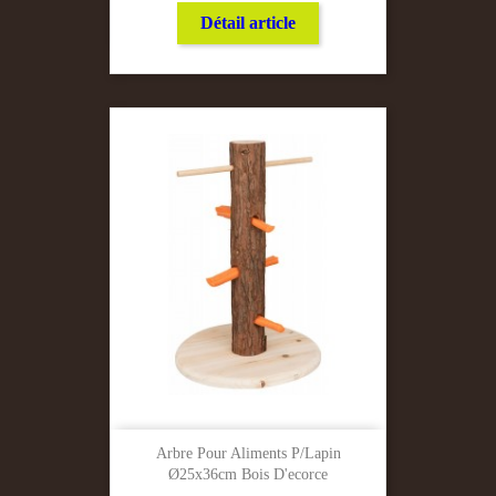
Détail article
Arbre Pour Aliments P/lapin
Ø25x36cm Bois D'ecorce