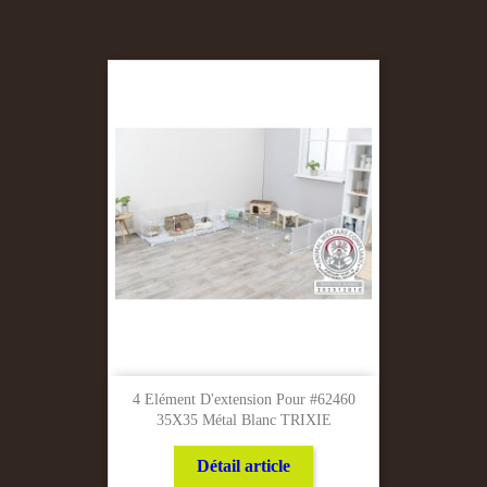
4 Elément D'extension Pour #62460
35X35 Métal Blanc TRIXIE
Détail article