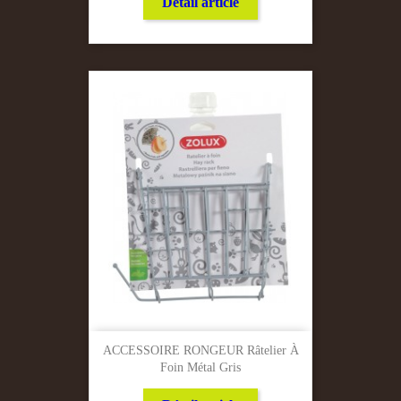
Détail article
ACCESSOIRE RONGEUR Râtelier À
Foin Métal Gris