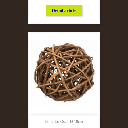
Détail article
Balle En Osier Ø 10cm