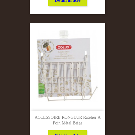
Détail article
ACCESSOIRE RONGEUR Râtelier À
Foin Métal Beige