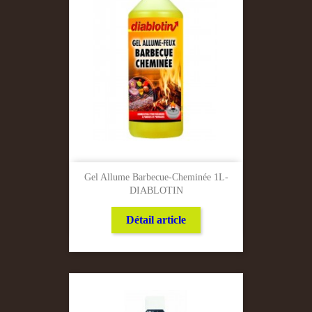
Gel Allume Barbecue-Cheminée 1L-
DIABLOTIN
Détail article