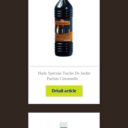
Huile Spéciale Torche De Jardin
Parfum Citronnelle...
Détail article