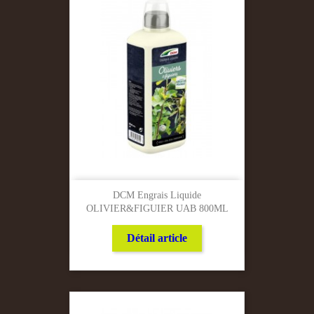
DCM Engrais Liquide
OLIVIER&FIGUIER UAB 800ML
Détail article