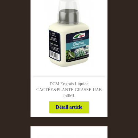
DCM Engrais Liquide
CACTÉE&PLANTE GRASSE UAB
250ML
Détail article