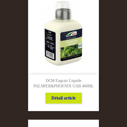
DCM Engrais Liquide
PALMIER&PHOENIX UAB 400ML
Détail article