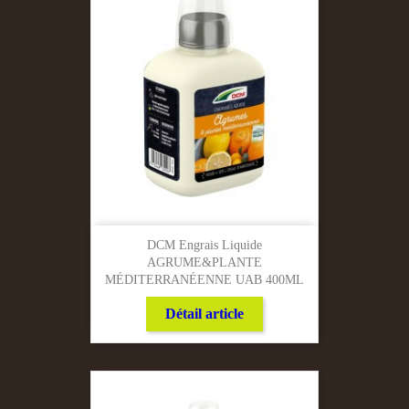
DCM Engrais Liquide
AGRUME&PLANTE
MÉDITERRANÉENNE UAB 400ML
Détail article