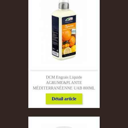
DCM Engrais Liquide
AGRUME&PLANTE
MÉDITERRANÉENNE UAB 800ML
Détail article