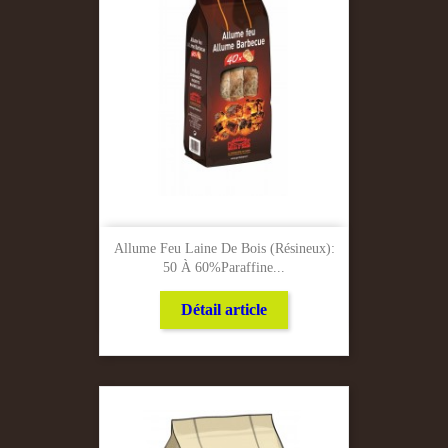
Allume Feu Laine De Bois (résineux):
50 À 60%Paraffine...
Détail article