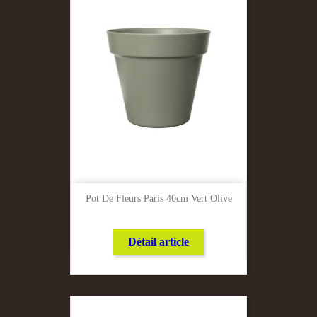
Pot De Fleurs Paris 40cm Vert Olive
Détail article