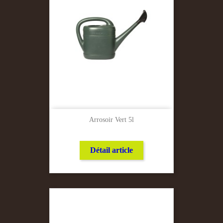
Arrosoir Vert 5l
Détail article