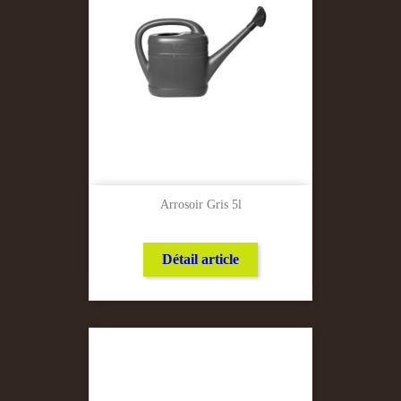
Arrosoir Gris 5l
Détail article