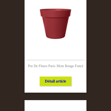
Pot De Fleurs Paris 30cm Rouge Foncé
Détail article