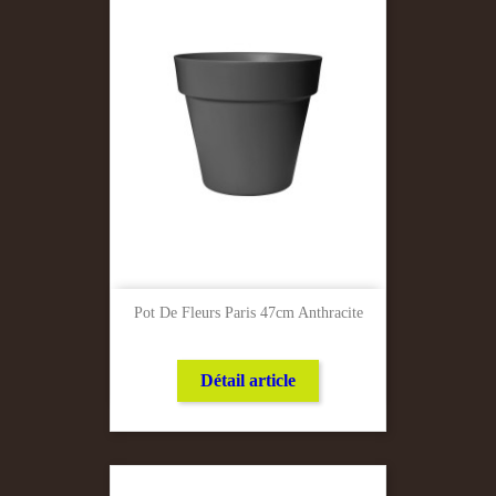
Pot De Fleurs Paris 47cm Anthracite
Détail article