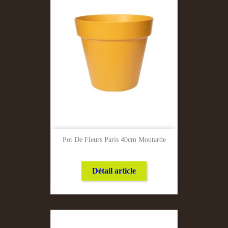
Pot De Fleurs Paris 40cm Moutarde
Détail article