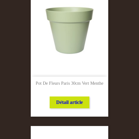
Pot De Fleurs Paris 30cm Vert Menthe
Détail article