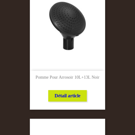
Pomme Pour Arrosoir 10L+13L Noir
Détail article