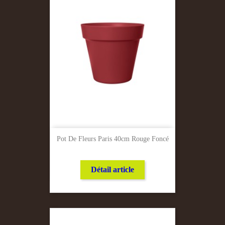
Pot De Fleurs Paris 40cm Rouge Foncé
Détail article