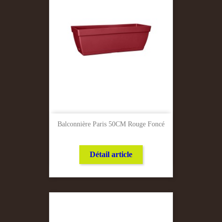
Balconnière Paris 50CM Rouge Foncé
Détail article