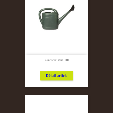
Arrosoir Vert 10l
Détail article