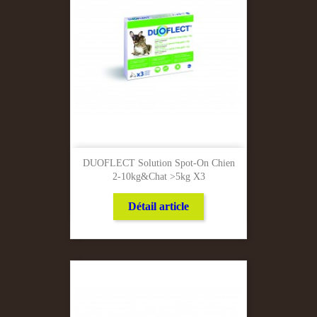
DUOFLECT Solution Spot-On Chien
2-10kg&chat >5kg X3
Détail article