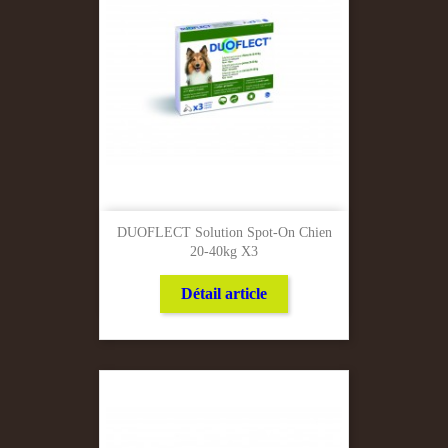
DUOFLECT Solution Spot-On Chien
20-40kg X3
Détail article