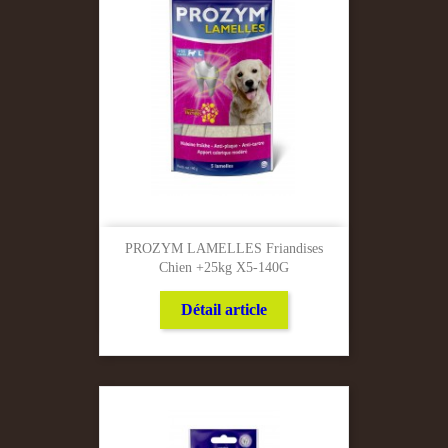
PROZYM LAMELLES Friandises
Chien +25kg X5-140G
Détail article