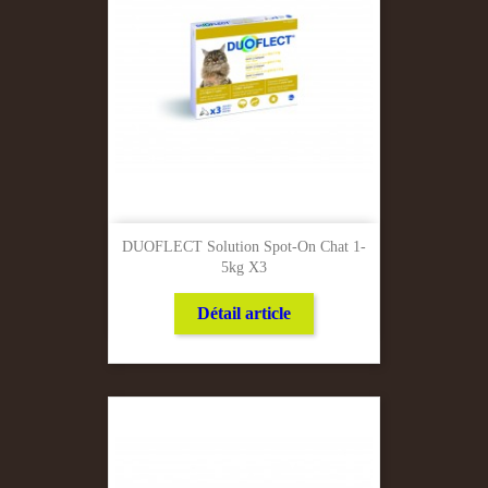
DUOFLECT Solution Spot-On Chat 1-
5kg X3
Détail article