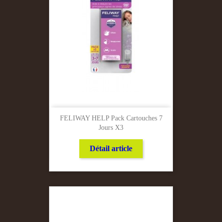
FELIWAY HELP Pack Cartouches 7
Jours X3
Détail article