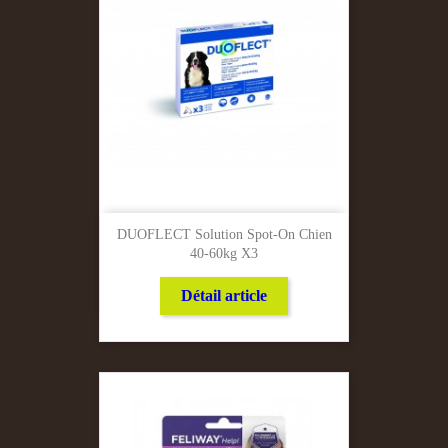
DUOFLECT Solution Spot-On Chien
40-60kg X3
Détail article