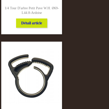
1/4 Tour D'arbre Petit Pave W.h. Ø69-
L44.8-Ardoise
Détail article