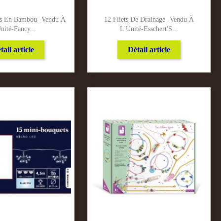
es En Bambou -Vendu À
12 Filets De Drainage -Vendu À
nité-Fancy...
L'Unité-Esschert'S...
tail article
Détail article