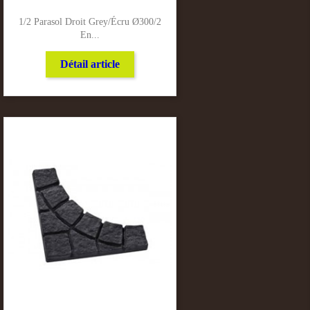
1/2 Parasol Droit Grey/Écru Ø300/2
En...
Détail article