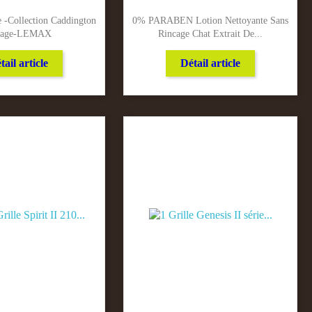
 -Collection Caddington
0% PARABEN Lotion Nettoyante Sans
llage-LEMAX
Rincage Chat Extrait De...
tail article
Détail article