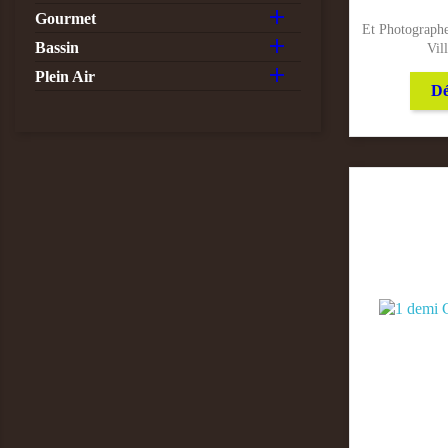

Gourmet
Et Photographe

Bassin
Vi

Plein Air
Dé