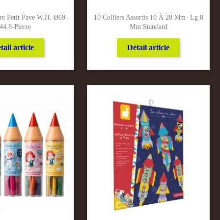
re Petit Pave W.h. Ø69-
10 Colliers Assortis 10 À 28 Mm- Lg 8
44.8-Pierre
Mm Standard
tail article
Détail article