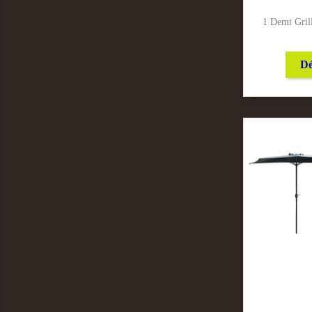
1 Demi Grill
Dé