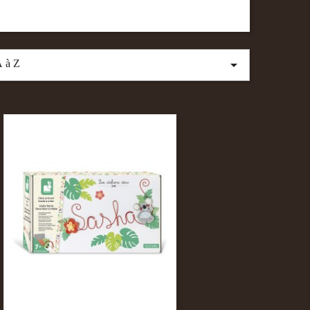

 à Z