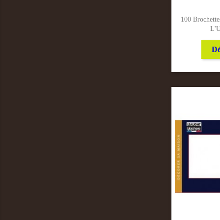
100 Brochett
L'U
Dé