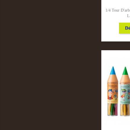
1/4 Tour D'arb
L
Dé