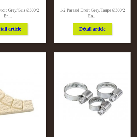
Droit Grey/Gris Ø300/2
1/2 Parasol Droit Grey/Taupe Ø300/2
En...
En...
tail article
Détail article