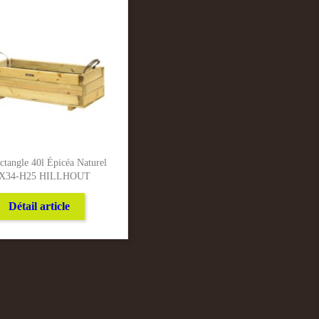
ctangle 40l Épicéa Naturel
X34-H25 HILLHOUT
Détail article