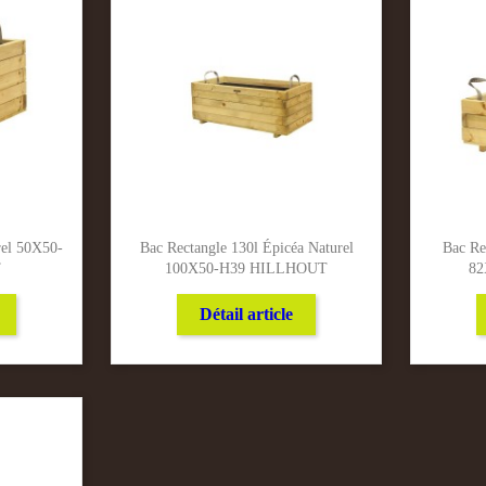
rel 50X50-
Bac Rectangle 130l Épicéa Naturel
Bac Re
T
100X50-H39 HILLHOUT
82
Détail article