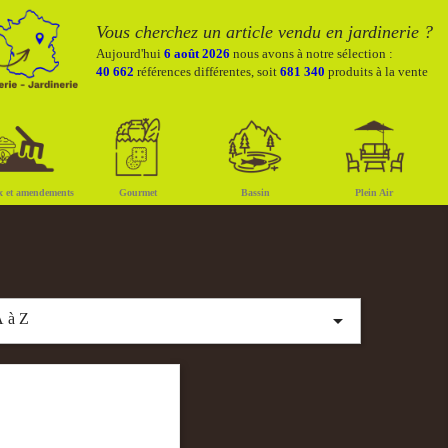
Vous cherchez un article vendu en jardinerie ?
Aujourd'hui
6 août 2026
nous avons à notre sélection :
40 662
références différentes, soit
681 340
produits à la vente
x et amendements
Gourmet
Bassin
Plein Air

 à Z