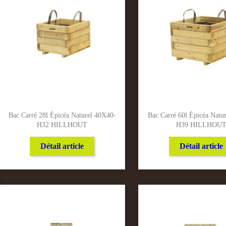
Bac Carré 28l Épicéa Naturel 40X40-
Bac Carré 60l Épicéa Natu
H32 HILLHOUT
H39 HILLHOU
Détail article
Détail article