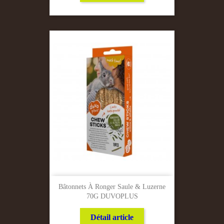
Bâtonnets À Ronger Saule & Luzerne
70G DUVOPLUS
Détail article