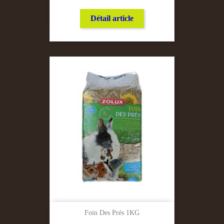
Détail article
Foin Des Prés 1KG