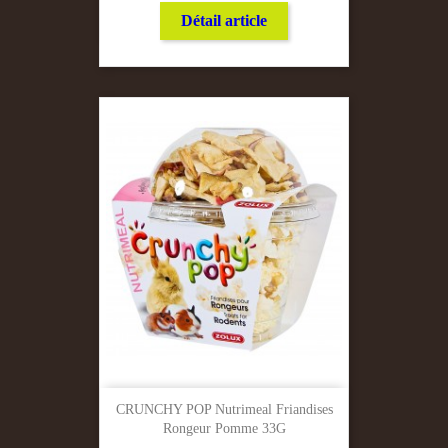
Détail article
CRUNCHY POP Nutrimeal Friandises
Rongeur Pomme 33G