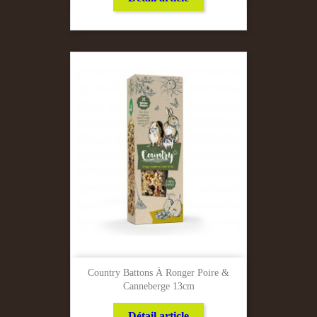
Country Battons À Ronger Poire &
Canneberge 13cm
Détail article