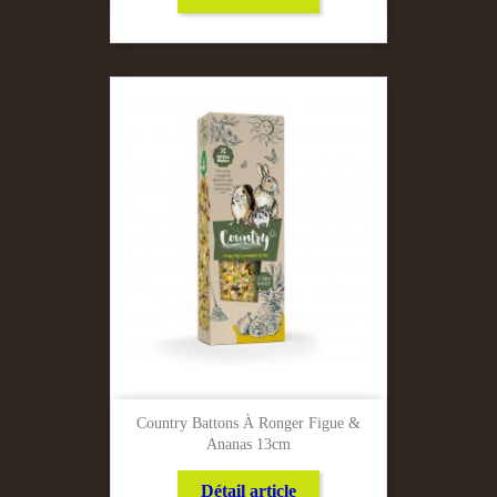
Country Battons À Ronger Figue &
Ananas 13cm
Détail article