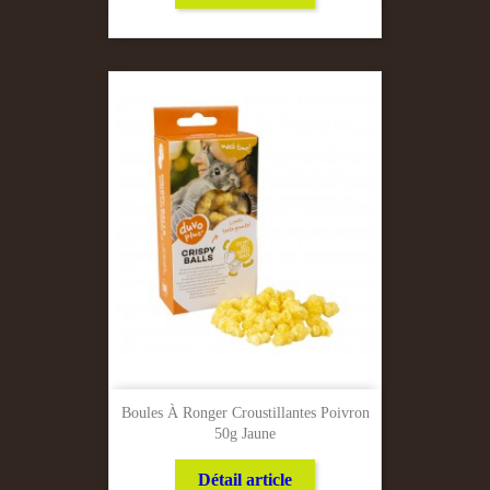
Boules À Ronger Croustillantes Poivron
50g Jaune
Détail article