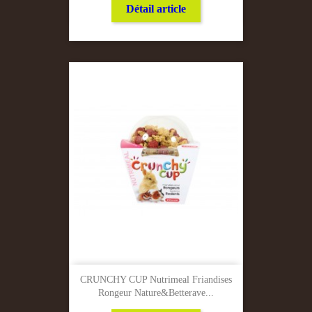
Détail article
CRUNCHY CUP Nutrimeal Friandises
Rongeur Nature&betterave...