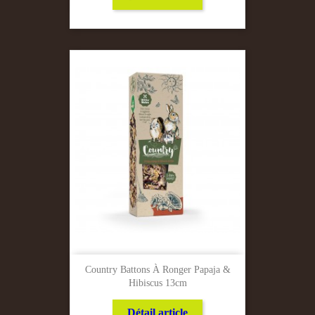
Country Battons À Ronger Papaja &
Hibiscus 13cm
Détail article