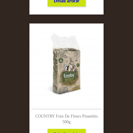
Détail article
COUNTRY Foin De Fleurs Pissenlits
500g