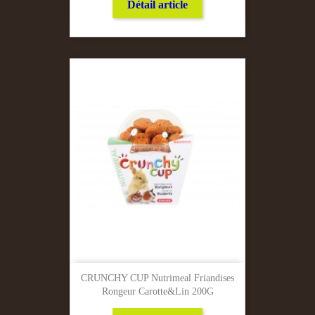
Détail article
CRUNCHY CUP Nutrimeal Friandises
Rongeur Carotte&lin 200G