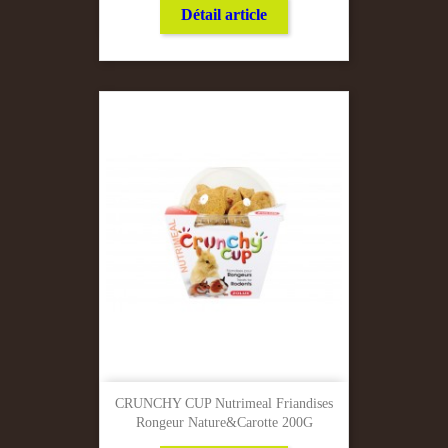
Détail article
CRUNCHY CUP Nutrimeal Friandises
Rongeur Nature&carotte 200G