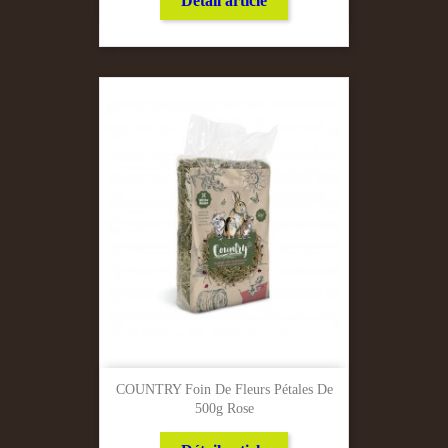
Détail article
COUNTRY Foin De Fleurs Pétales De
500g Rose