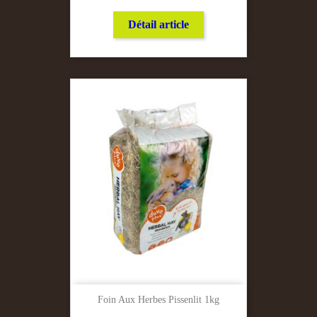
Détail article
Foin Aux Herbes Pissenlit 1kg