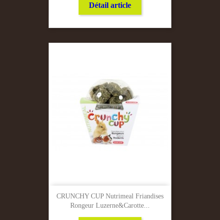
Détail article
CRUNCHY CUP Nutrimeal Friandises
Rongeur Luzerne&carotte...