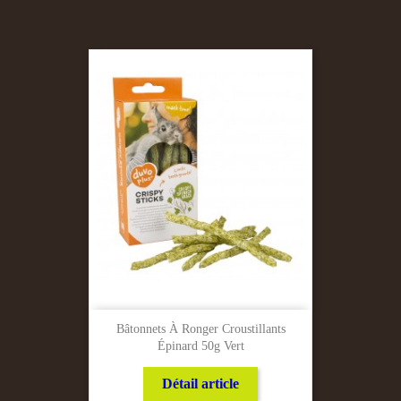
Bâtonnets À Ronger Croustillants
Épinard 50g Vert
Détail article