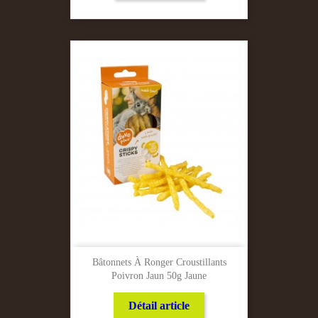
Bâtonnets À Ronger Croustillants
Poivron Jaun 50g Jaune
Détail article