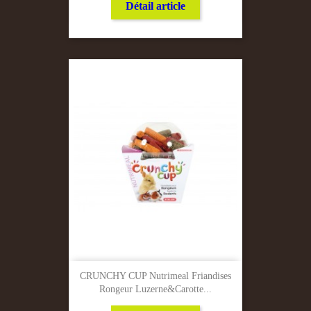
Détail article
CRUNCHY CUP Nutrimeal Friandises
Rongeur Luzerne&carotte...