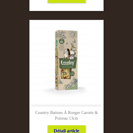
Country Battons À Ronger Carotte &
Poireau 13cm
Détail article