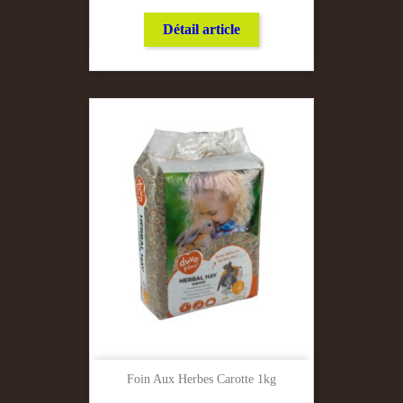
Détail article
Foin Aux Herbes Carotte 1kg