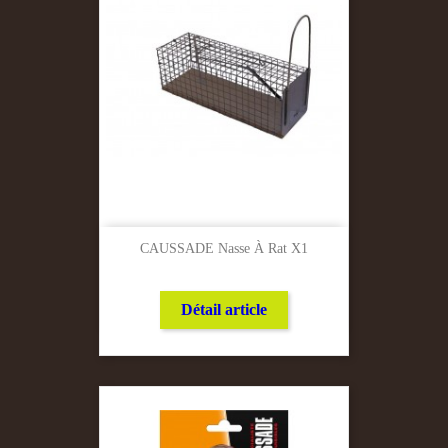
CAUSSADE Nasse À Rat X1
Détail article