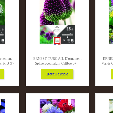
rnement
ERNEST TURC AIL D'ornement
ERNES
Prix B X7
Sphaerocephalum Calibre 5+...
Variés 
Détail article