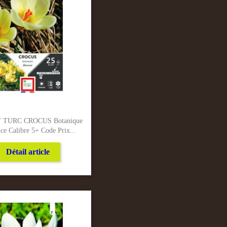
 TURC CROCUS Botanique
e Calibre 5+ Code Prix...
Détail article