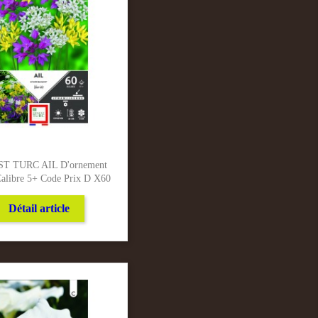
T TURC AIL D'ornement
Calibre 5+ Code Prix D X60
Détail article