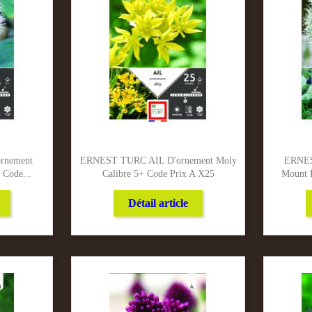
rnement
ERNEST TURC AIL D'ornement Moly
ERNES
 Code...
Calibre 5+ Code Prix A X25
Mount E
Détail article