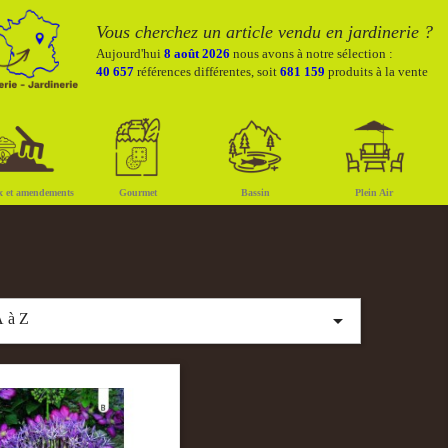
Vous cherchez un article vendu en jardinerie ?
Aujourd'hui
8 août 2026
nous avons à notre sélection :
40 657
références différentes, soit
681 159
produits à la vente
x et amendements
Gourmet
Bassin
Plein Air

 à Z