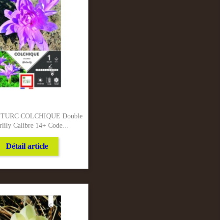
TURC COLCHIQUE Double
lily Calibre 14+ Code...
Détail article