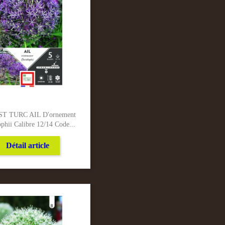
T TURC AIL D'ornement
ophii Calibre 12/14 Code...
Détail article