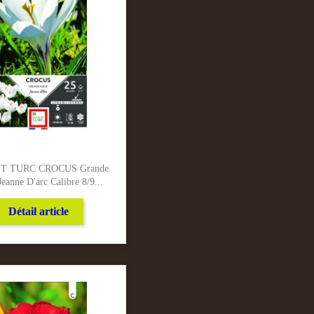
T TURC CROCUS Grande
Jeanne D'arc Calibre 8/9...
Détail article