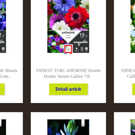
 Blanda
ERNEST TURC ANÉMONE Double
ERNEST
Code...
Double Variées Calibre 7/8...
Cali
Détail article