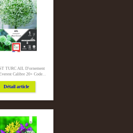
T TURC AIL D'ornement
verest Calibre 20+ Code...
Détail article