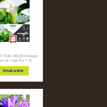
 TURC ARUM D'éthiopie
bre 14+ Code Prix C X1
Détail article