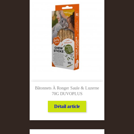
Bâtonnets À Ronger Saule & Luzerne
70G DUVOPLUS
Détail article