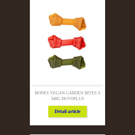
BONES VEGAN GARDEN BITES S
340G DUVOPLUS
Détail article