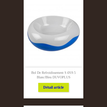
Bol De Refroidissement S Ø19.5
Blanc/bleu DUVOPLUS
Détail article