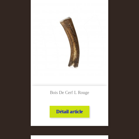
Bois De Cerf L Rouge
Détail article