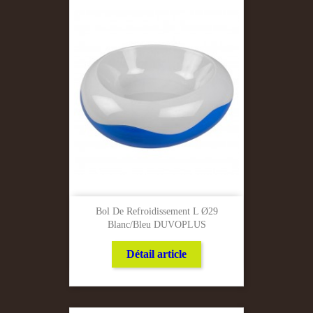
Bol De Refroidissement L Ø29
Blanc/bleu DUVOPLUS
Détail article