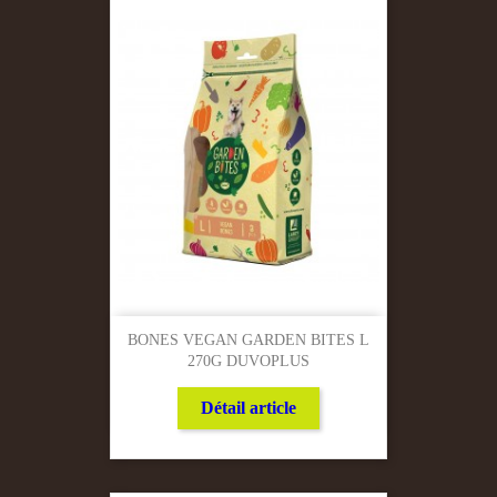
BONES VEGAN GARDEN BITES L
270G DUVOPLUS
Détail article