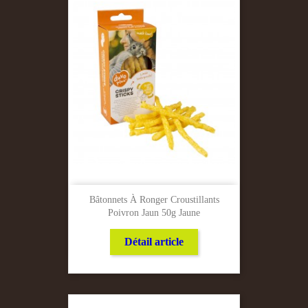
Bâtonnets À Ronger Croustillants
Poivron Jaun 50g Jaune
Détail article