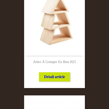
Arbre À Grimper En Bois H25
Détail article