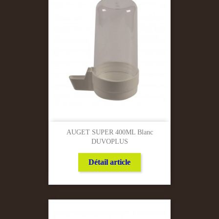
AUGET SUPER 400ML Blanc
DUVOPLUS
Détail article