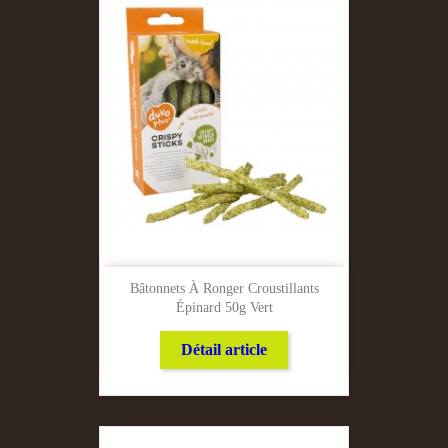
Bâtonnets À Ronger Croustillants
Épinard 50g Vert
Détail article