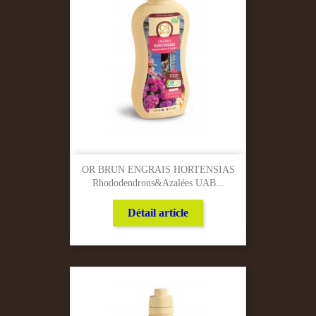
OR BRUN ENGRAIS HORTENSIAS
Rhododendrons&azalées UAB...
Détail article