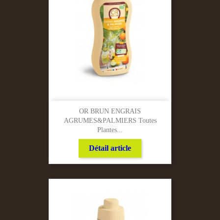
OR BRUN ENGRAIS
AGRUMES&PALMIERS Toutes
Plantes...
Détail article