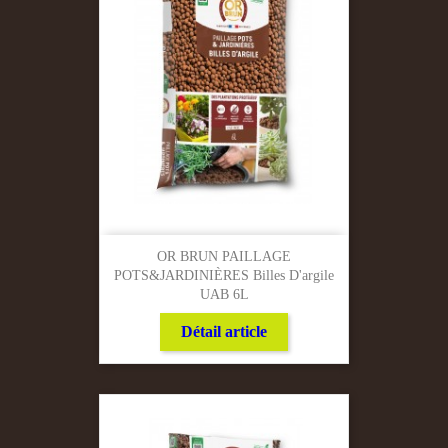
OR BRUN PAILLAGE
POTS&JARDINIÈRES Billes D'argile
UAB 6L
Détail article