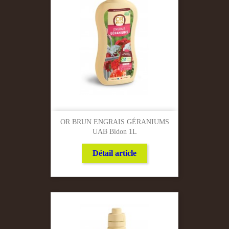
OR BRUN ENGRAIS GÉRANIUMS
UAB Bidon 1L
Détail article