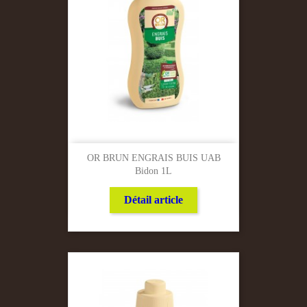
OR BRUN ENGRAIS BUIS UAB
Bidon 1L
Détail article