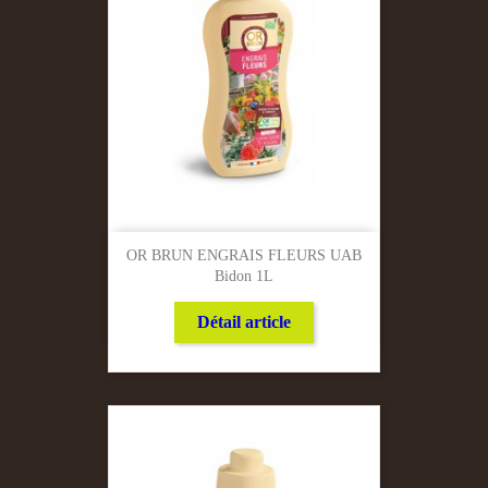
OR BRUN ENGRAIS FLEURS UAB
Bidon 1L
Détail article