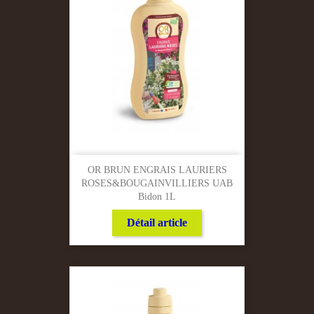
OR BRUN ENGRAIS LAURIERS
ROSES&BOUGAINVILLIERS UAB
Bidon 1L
Détail article