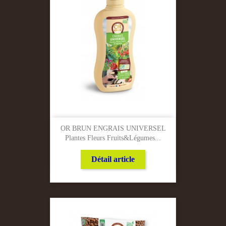
OR BRUN ENGRAIS UNIVERSEL
Plantes Fleurs Fruits&légumes...
Détail article