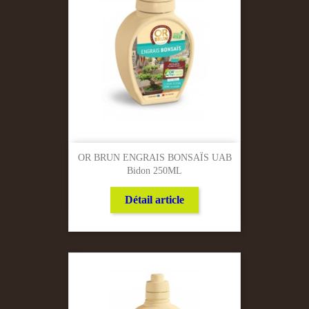
OR BRUN ENGRAIS BONSAÏS UAB
Bidon 250ML
Détail article