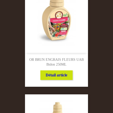
OR BRUN ENGRAIS FLEURS UAB
Bidon 250ML
Détail article