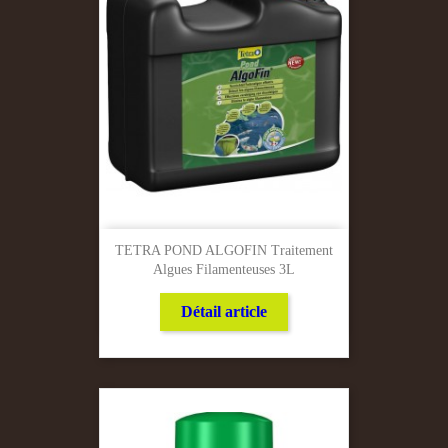
TETRA POND ALGOFIN Traitement
Algues Filamenteuses 3L
Détail article