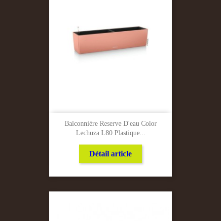
Balconnière Reserve D'eau Color
Lechuza L80 Plastique...
Détail article