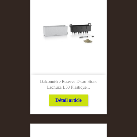
Balconnière Reserve D'eau Stone
Lechuza L50 Plastique...
Détail article