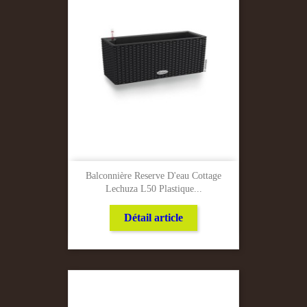
Balconnière Reserve D'eau Cottage
Lechuza L50 Plastique...
Détail article