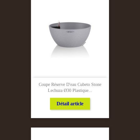
Coupe Réserve D'eau Cubeto Stone
Lechuza Ø30 Plastique...
Détail article