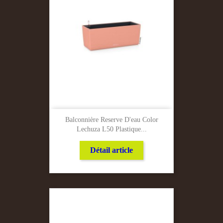
Balconnière Reserve D'eau Color
Lechuza L50 Plastique...
Détail article