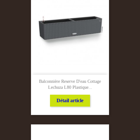
Balconnière Reserve D'eau Cottage
Lechuza L80 Plastique...
Détail article