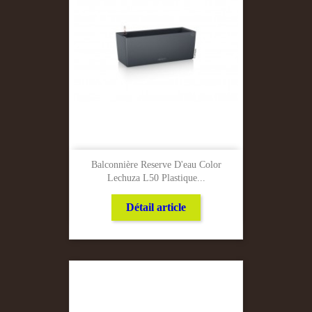
Balconnière Reserve D'eau Color
Lechuza L50 Plastique...
Détail article