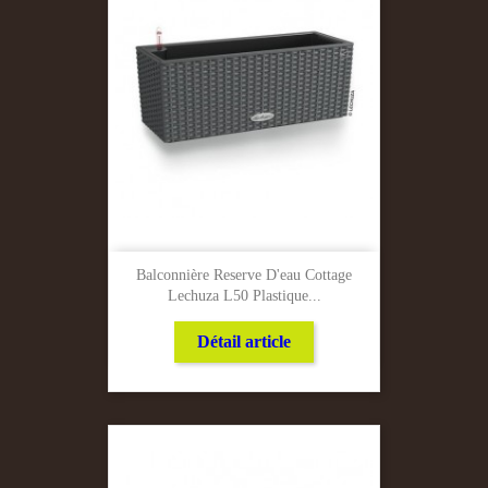
Balconnière Reserve D'eau Cottage
Lechuza L50 Plastique...
Détail article