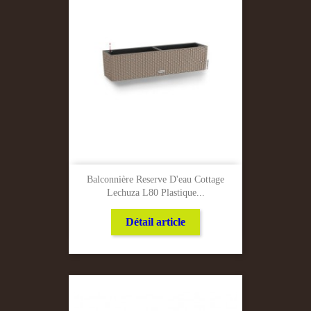
Balconnière Reserve D'eau Cottage
Lechuza L80 Plastique...
Détail article