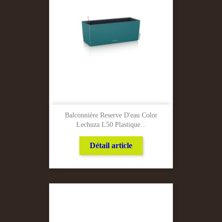
Balconnière Reserve D'eau Color
Lechuza L50 Plastique...
Détail article