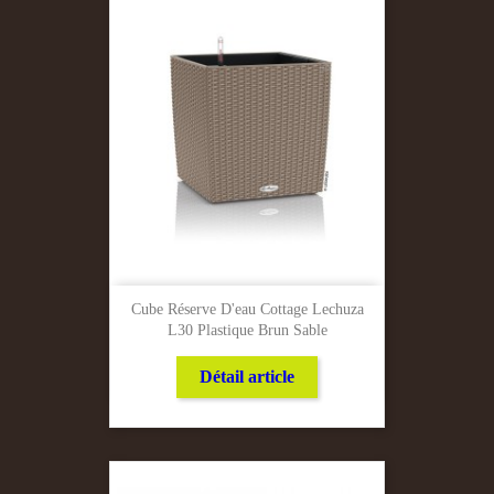
Cube Réserve D'eau Cottage Lechuza
L30 Plastique Brun Sable
Détail article