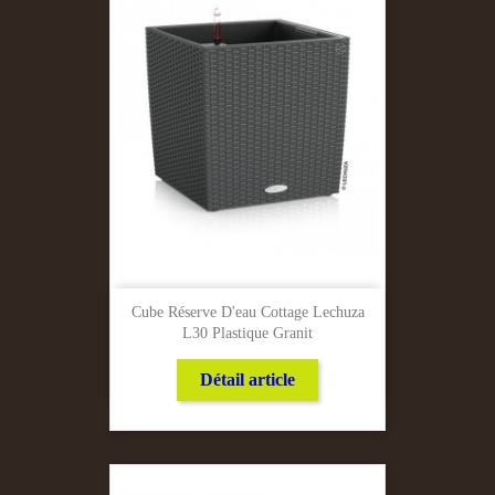
Cube Réserve D'eau Cottage Lechuza
L30 Plastique Granit
Détail article