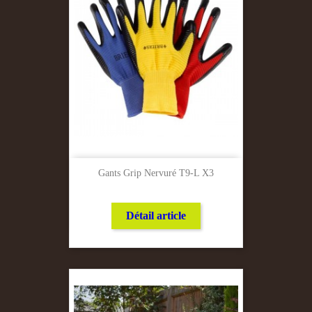
Gants Grip Nervuré T9-L X3
Détail article