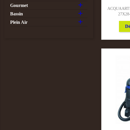

Gourmet
ACQUAARTE 

Bassin
27X28

Plein Air
Dé