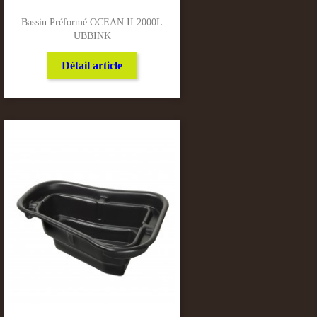
Bassin Préformé OCEAN II 2000L
UBBINK
Détail article