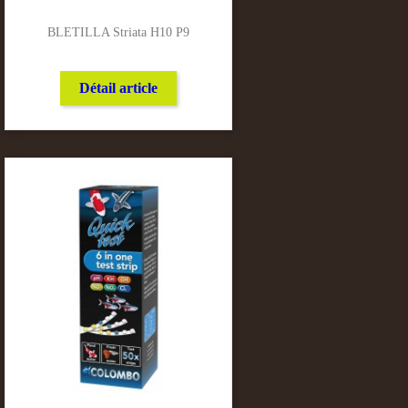
BLETILLA Striata H10 P9
Détail article