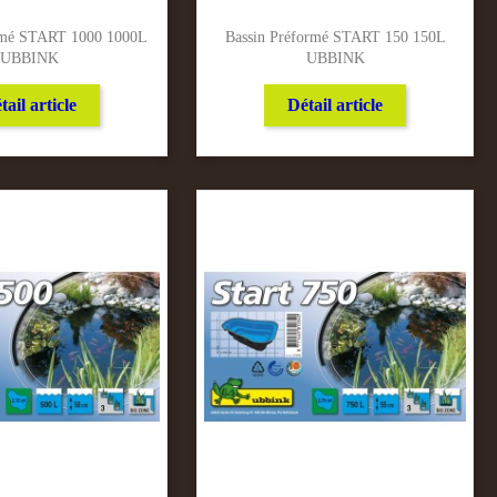
rmé START 1000 1000L
Bassin Préformé START 150 150L
UBBINK
UBBINK
tail article
Détail article