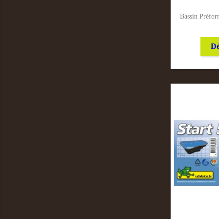
Bassin Préfo
Dé