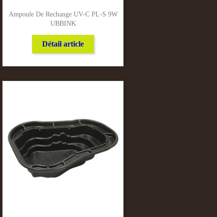
Ampoule De Rechange UV-C PL-S 9W
UBBINK
Détail article