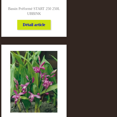
Bassin Préformé START 250 250L
UBBINK
Détail article