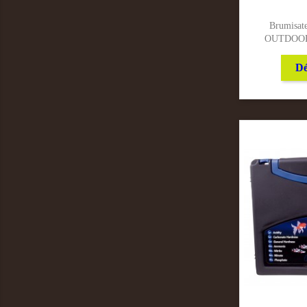
Brumisa
OUTDOOR
Dé