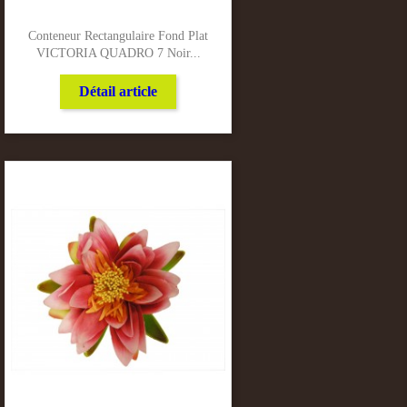
Conteneur Rectangulaire Fond Plat
VICTORIA QUADRO 7 Noir...
Détail article