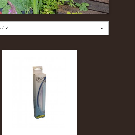

 à Z