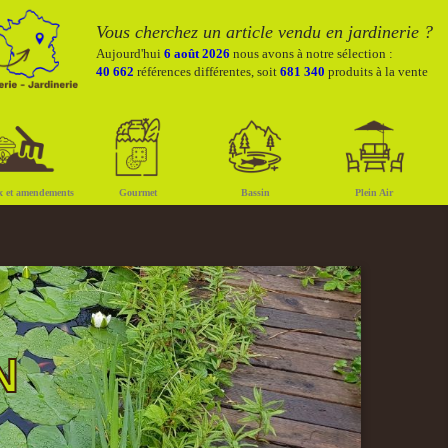
Vous cherchez un article vendu en jardinerie ?
Aujourd'hui
6 août 2026
nous avons à notre sélection :
40 662
références différentes, soit
681 340
produits à la vente
x et amendements
Gourmet
Bassin
Plein Air
N