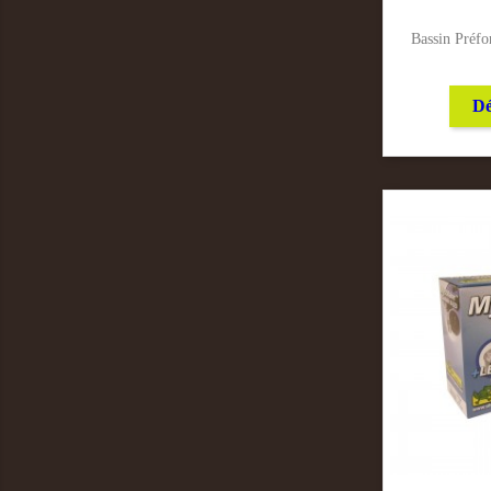
Bassin Préf
Dé