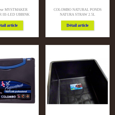
teur MYSTMAKER
COLOMBO NATURAL PONDS
 III-LED UBBINK
NATURA STRAW 2.5L
tail article
Détail article