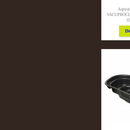
Aspirat
VACUPROCL
3
Dé