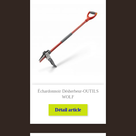
Échardonnoir Désherbeur-OUTILS
WOLF
Détail article