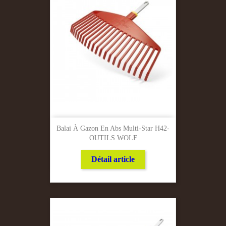
Balai À Gazon En Abs Multi-Star H42-
OUTILS WOLF
Détail article