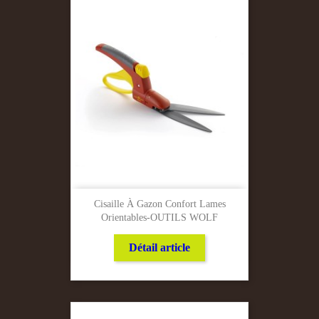
Cisaille À Gazon Confort Lames
Orientables-OUTILS WOLF
Détail article