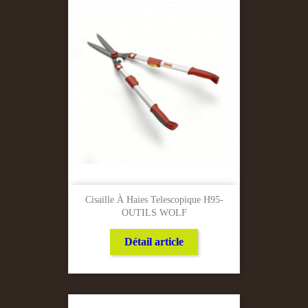
Cisaille À Haies Telescopique H95-
OUTILS WOLF
Détail article