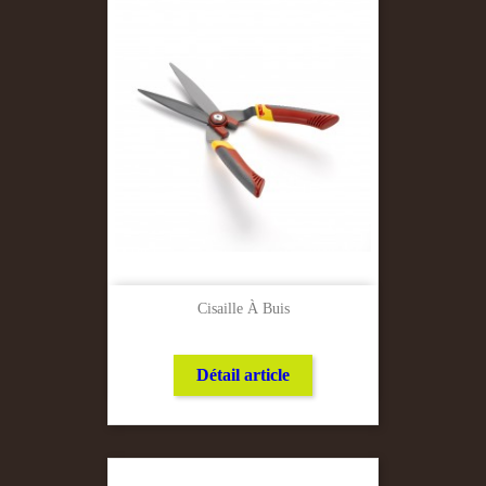
Cisaille À Buis
Détail article