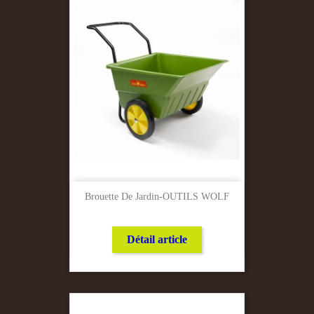
Brouette De Jardin-OUTILS WOLF
Détail article