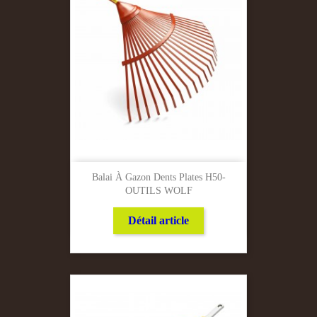
Balai À Gazon Dents Plates H50-
OUTILS WOLF
Détail article