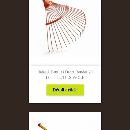
Balai À Feuilles Dents Rondes 20
Dents-OUTILS WOLF
Détail article