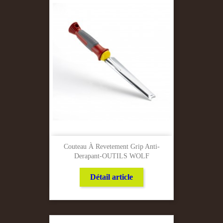
Couteau À Revetement Grip Anti-
Derapant-OUTILS WOLF
Détail article