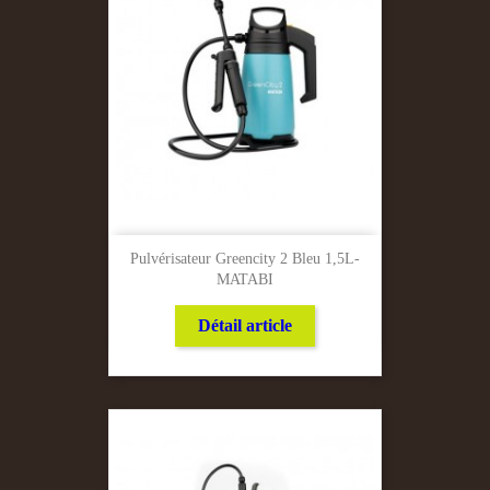
Pulvérisateur Greencity 2 Bleu 1,5L-
MATABI
Détail article