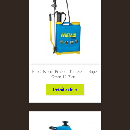
Pulvérisateur Pression Entretenue Super
Green 12 Bleu...
Détail article