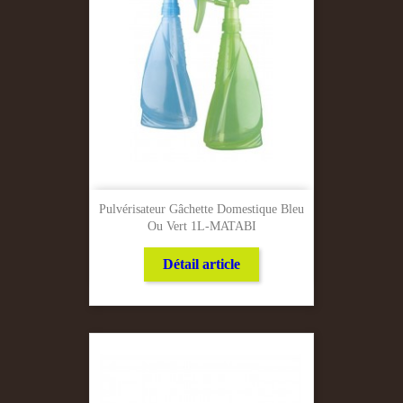
Pulvérisateur Gâchette Domestique Bleu
Ou Vert 1L-MATABI
Détail article