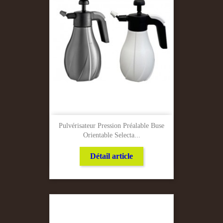
Pulvérisateur Pression Préalable Buse
Orientable Selecta...
Détail article