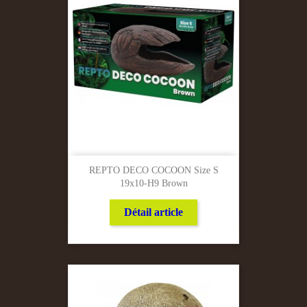
REPTO DECO COCOON Size S
19x10-H9 Brown
Détail article