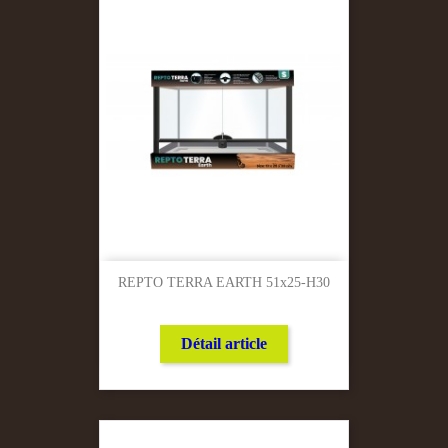
REPTO TERRA EARTH 51x25-H30
Détail article