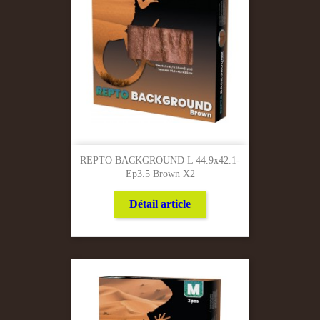
REPTO BACKGROUND L 44.9x42.1-
Ep3.5 Brown X2
Détail article