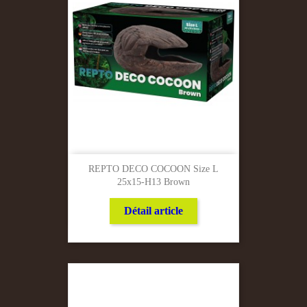
REPTO DECO COCOON Size L
25x15-H13 Brown
Détail article