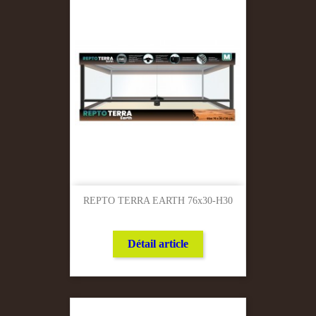
REPTO TERRA EARTH 76x30-H30
Détail article