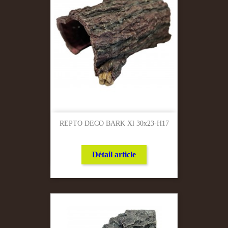
REPTO DECO BARK Xl 30x23-H17
Détail article