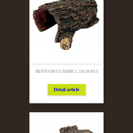
REPTO DECO BARK L 23x18-H13
Détail article