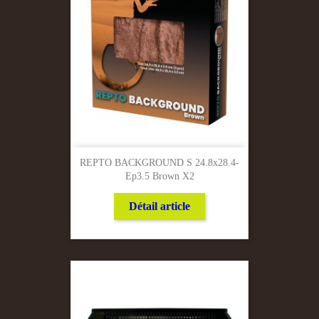
REPTO BACKGROUND S 24.8x28.4-
Ep3.5 Brown X2
Détail article