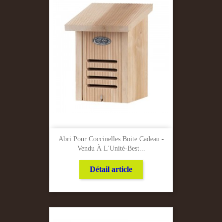
Abri Pour Coccinelles Boite Cadeau -
Vendu À L'Unité-Best...
Détail article