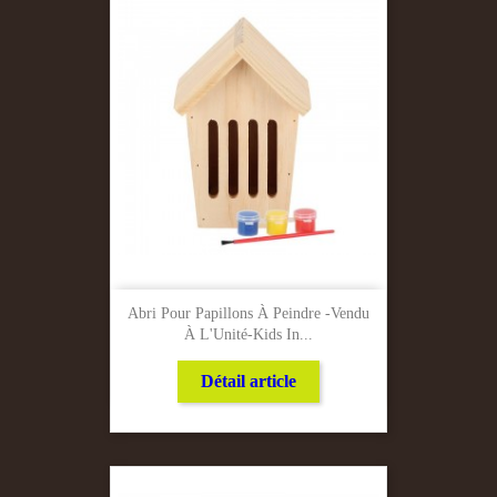
Abri Pour Papillons À Peindre -Vendu
À L'Unité-Kids In...
Détail article