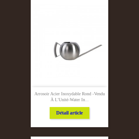
Arrosoir Acier Inoxydable Rond -Vendu
À L'Unité-Water In...
Détail article