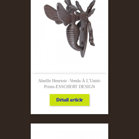
Abeille Heurtoir -Vendu À L'Unité-
Prints-ESSCHERT DESIGN
Détail article