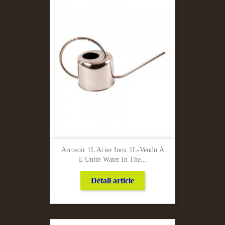
Arrosoir 1L Acier Inox 1L-Vendu À
L'Unité-Water In The...
Détail article