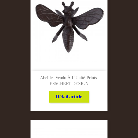
Abeille -Vendu À L'Unité-Prints-
ESSCHERT DESIGN
Détail article