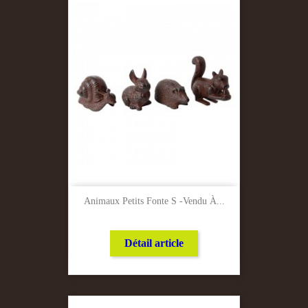
Animaux Petits Fonte S -Vendu À...
Détail article