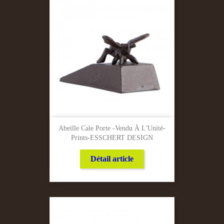
Abeille Cale Porte -Vendu À L'Unité-
Prints-ESSCHERT DESIGN
Détail article