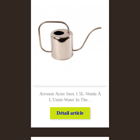
Arrosoir Acier Inox 1.5L-Vendu À
L'Unité-Water In The...
Détail article