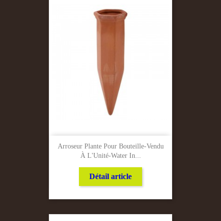
Arroseur Plante Pour Bouteille-Vendu
À L'Unité-Water In...
Détail article