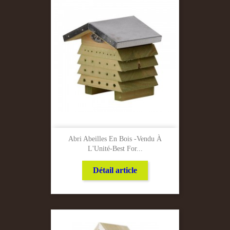
Abri Abeilles En Bois -Vendu À
L'Unité-Best For...
Détail article