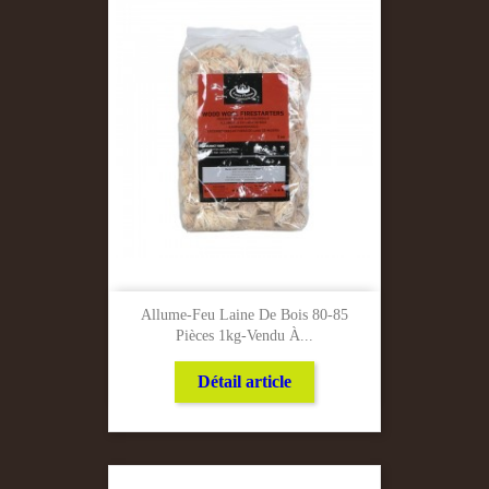
Allume-Feu Laine De Bois 80-85
Pièces 1kg-Vendu À...
Détail article