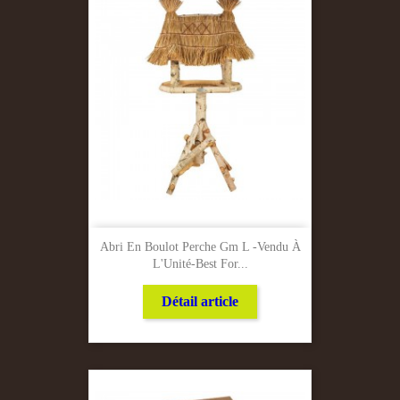
Abri En Boulot Perche Gm L -Vendu À
L'Unité-Best For...
Détail article