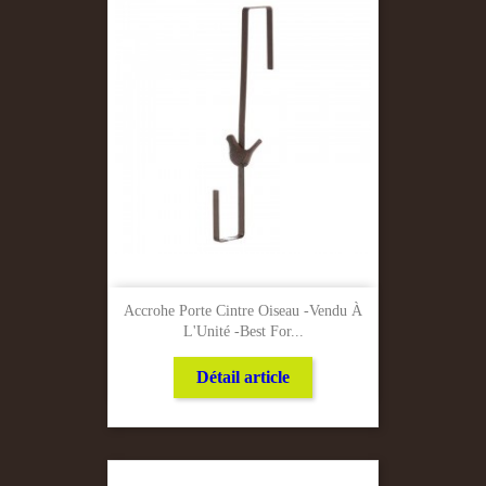
Accrohe Porte Cintre Oiseau -Vendu À
L'Unité -Best For...
Détail article