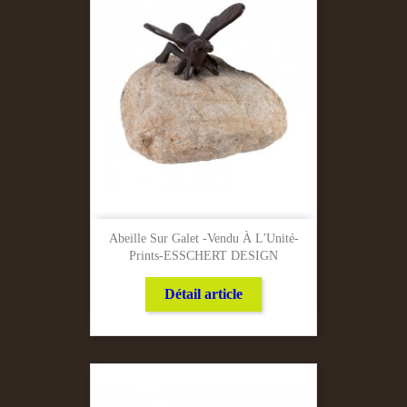
Abeille Sur Galet -Vendu À L'Unité-
Prints-ESSCHERT DESIGN
Détail article