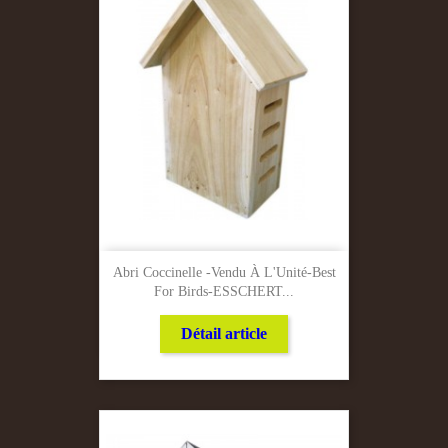
Abri Coccinelle -Vendu À L'Unité-Best
For Birds-ESSCHERT...
Détail article