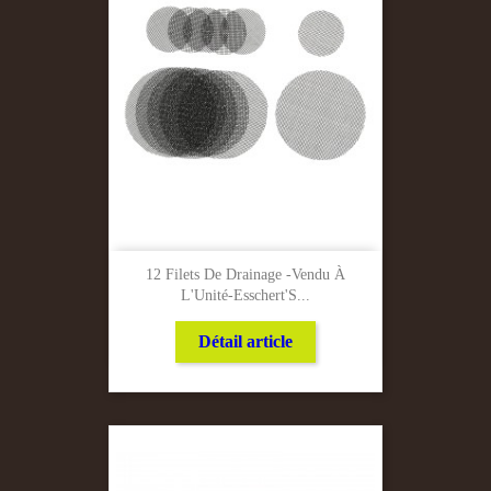
12 Filets De Drainage -Vendu À
L'Unité-Esschert'S...
Détail article