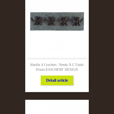
Abeille 4 Crochets -Vendu À L'Unité-
Prints-ESSCHERT DESIGN
Détail article