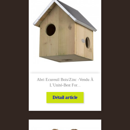
Abri Ecureuil Bois/Zinc -Vendu À
L'Unité-Best For...
Détail article