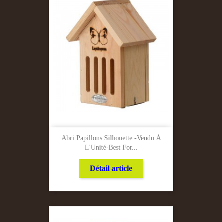
Abri Papillons Silhouette -Vendu À
L'Unité-Best For...
Détail article