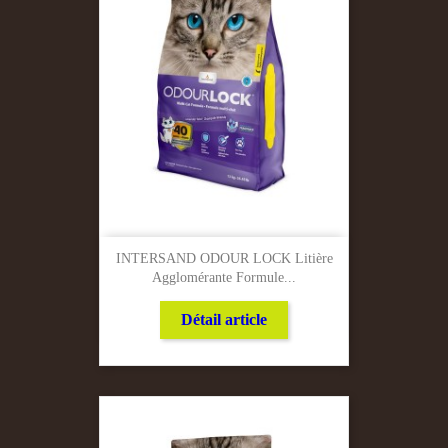
INTERSAND ODOUR LOCK Litière
Agglomérante Formule...
Détail article