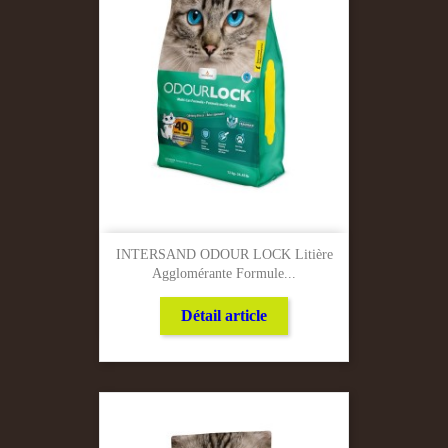
INTERSAND ODOUR LOCK Litière
Agglomérante Formule...
Détail article