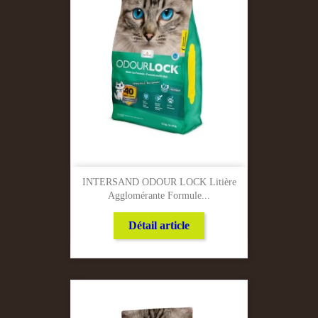
INTERSAND ODOUR LOCK Litière
Agglomérante Formule...
Détail article