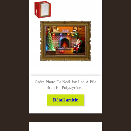
Cadre Photo De Noël Joy Led À Pile
Brun En Polystyrène...
Détail article