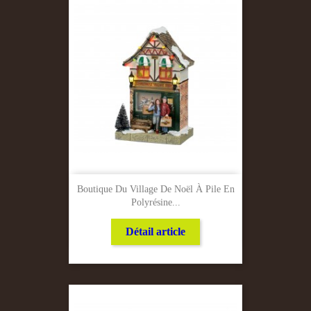
Boutique Du Village De Noël À Pile En
Polyrésine...
Détail article