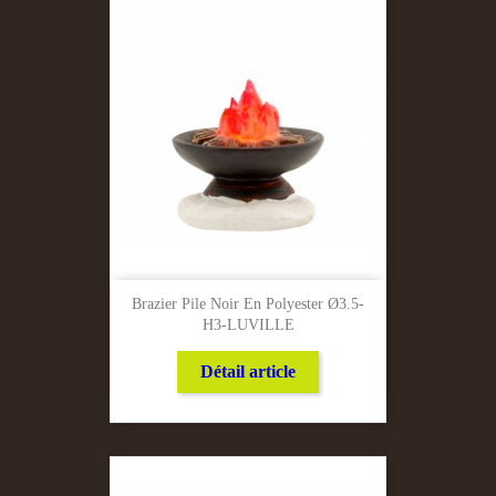
Brazier Pile Noir En Polyester Ø3.5-
H3-LUVILLE
Détail article