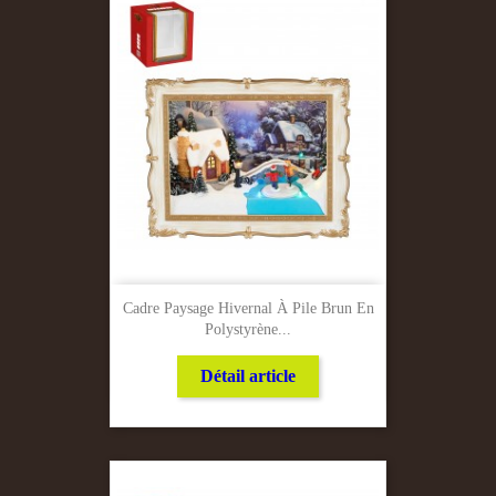
Cadre Paysage Hivernal À Pile Brun En
Polystyrène...
Détail article