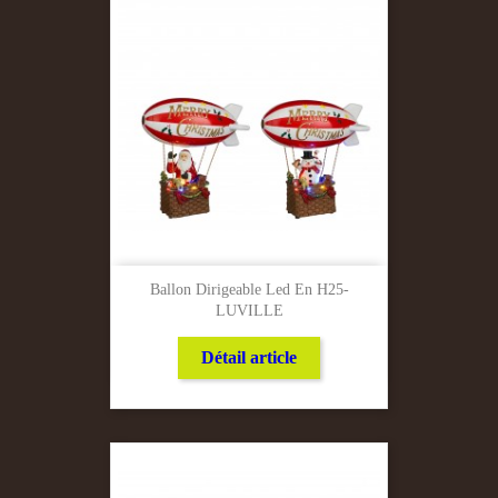
Ballon Dirigeable Led En H25-
LUVILLE
Détail article