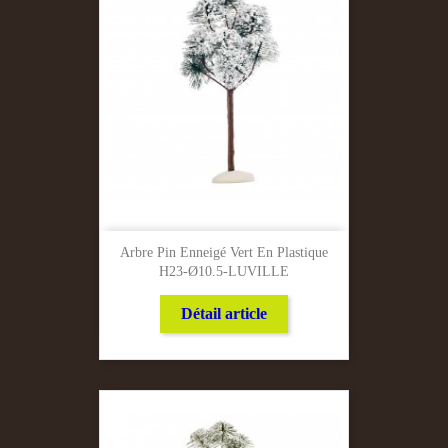
Arbre Pin Enneigé Vert En Plastique
H23-Ø10.5-LUVILLE
Détail article