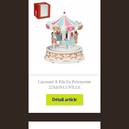
Carrousel À Pile En Polystyrène
22Xd19-LUVILLE
Détail article