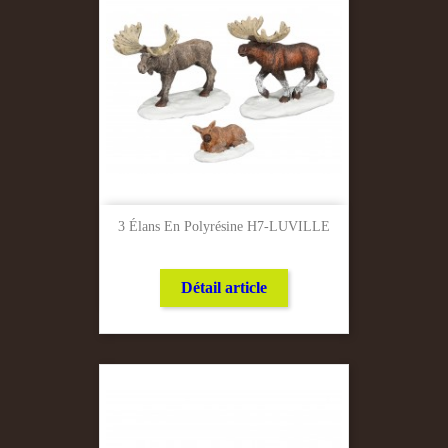
3 Élans En Polyrésine H7-LUVILLE
Détail article