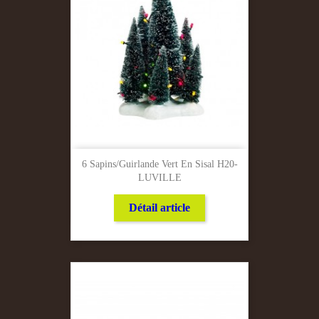
6 Sapins/Guirlande Vert En Sisal H20-
LUVILLE
Détail article