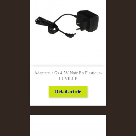
Adaptateur Gs 4.5V Noir En Plastique-
LUVILLE
Détail article