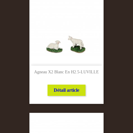
Agneau X2 Blanc En H2.5-LUVILLE
Détail article