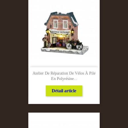
Atelier De Réparation De Vélos À Pile
En Polyrésine...
Détail article