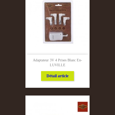
Adaptateur 3V 4 Prises Blanc En-
LUVILLE
Détail article