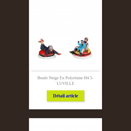
Bouée Neige En Polyrésine H4.5-
LUVILLE
Détail article