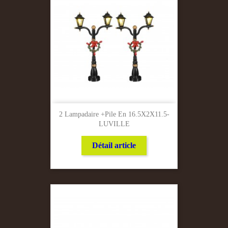
2 Lampadaire +Pile En 16.5X2X11.5-
LUVILLE
Détail article