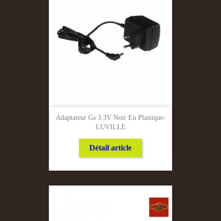
Adaptateur Gs 3.3V Noir En Plastique-
LUVILLE
Détail article