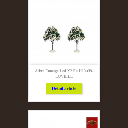
Arbre Enneigé Led X2 En H10-Ø9-
LUVILLE
Détail article