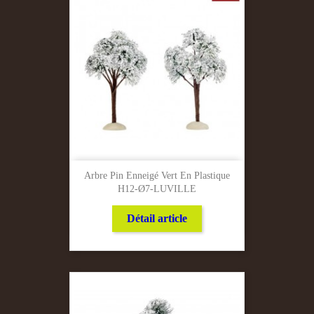
Arbre Pin Enneigé Vert En Plastique
H12-Ø7-LUVILLE
Détail article