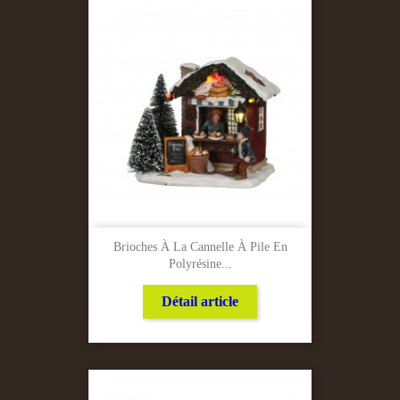
Brioches À La Cannelle À Pile En
Polyrésine...
Détail article