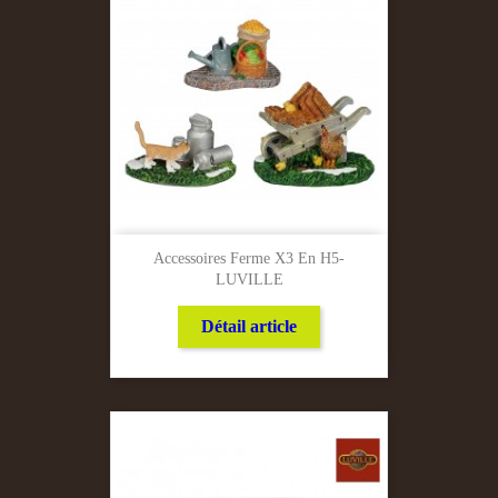
Accessoires Ferme X3 En H5-
LUVILLE
Détail article