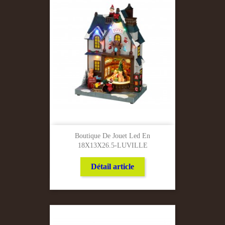
Boutique De Jouet Led En
18X13X26.5-LUVILLE
Détail article