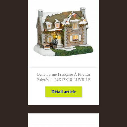
Belle Ferme Française À Pile En
Polyrésine 24X17X18-LUVILLE
Détail article