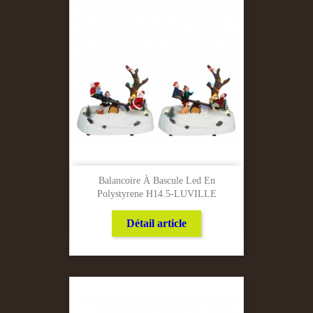
Balancoire À Bascule Led En
Polystyrene H14.5-LUVILLE
Détail article