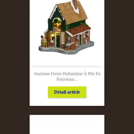
Ancienne Ferme Hollandaise À Pile En
Polyrésine...
Détail article