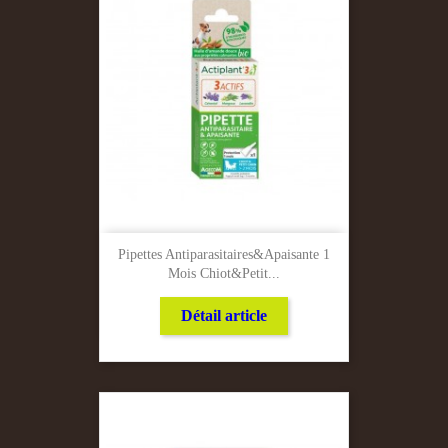
Pipettes Antiparasitaires&apaisante 1
Mois Chiot&petit...
Détail article