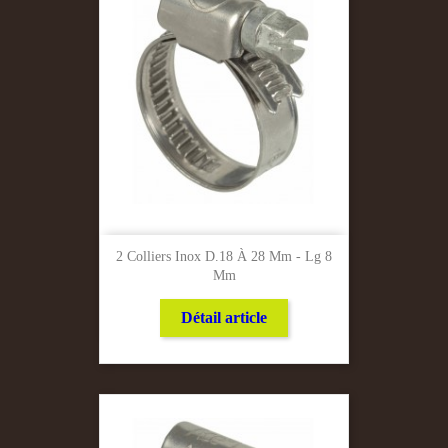
2 Colliers Inox D.18 À 28 Mm - Lg 8
Mm
Détail article