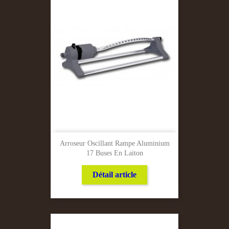
Arroseur Oscillant Rampe Aluminium
17 Buses En Laiton
Détail article