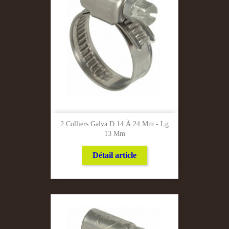
2 Colliers Galva D.14 À 24 Mm - Lg
13 Mm
Détail article