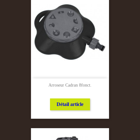
Arroseur Cadran 8fonct.
Détail article