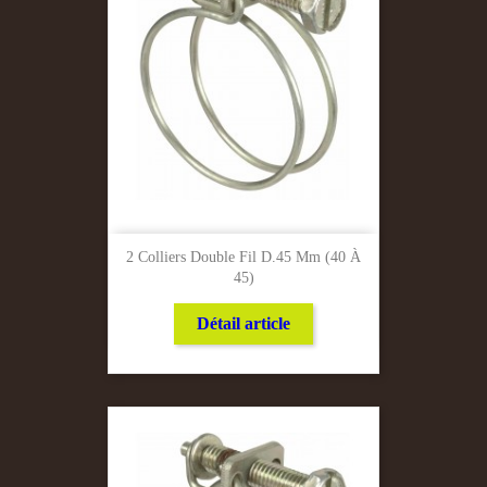
2 Colliers Double Fil D.45 Mm (40 À
45)
Détail article