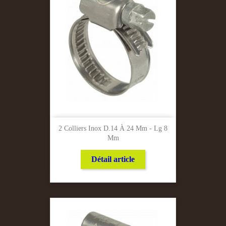
2 Colliers Inox D.14 À 24 Mm - Lg 8
Mm
Détail article