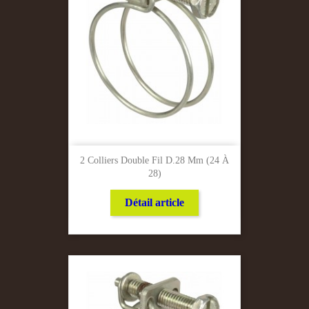
2 Colliers Double Fil D.28 Mm (24 À
28)
Détail article