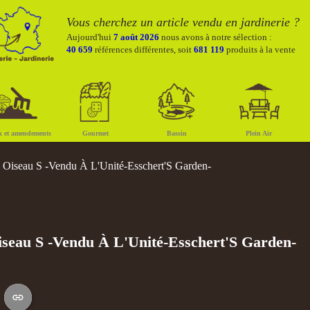
Vous cherchez un article vendu en jardinerie ?
Aujourd'hui
7 août 2026
nous avons à notre sélection :
40 659
références différentes, soit
681 119
produits à la vente
x et amendements
Gourmet
Bassin
Plein Air
 Oiseau S -Vendu À L'Unité-Esschert'S Garden-
iseau S -Vendu À L'Unité-Esschert'S Garden-
S
Copier le lien