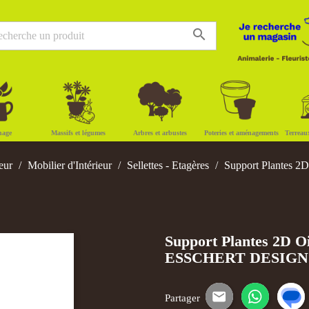
search
nage
Massifs et légumes
Arbres et arbustes
Poteries et aménagements
Terreau
eur
Mobilier d'Intérieur
Sellettes - Etagères
Support Plantes 2D
Support Plantes 2D O
ESSCHERT DESIGN
Partager
E-mail
WhatsApp
SM