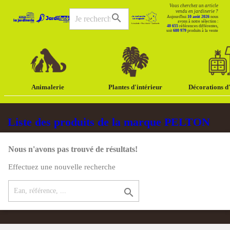
Vous cherchez un article
vendu en jardinerie ?
search
Aujourd'hui
10 août 2026
nous
avons à notre sélection :
40 655
références différentes,
soit
680 979
produits à la vente
Animalerie
Plantes d'intérieur
Décorations d'
Liste des produits de la marque PELTON
Nous n'avons pas trouvé de résultats!
Effectuez une nouvelle recherche
