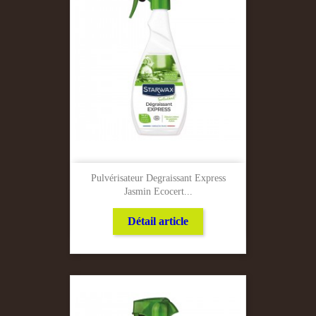
Pulvérisateur Degraissant Express
Jasmin Ecocert...
Détail article