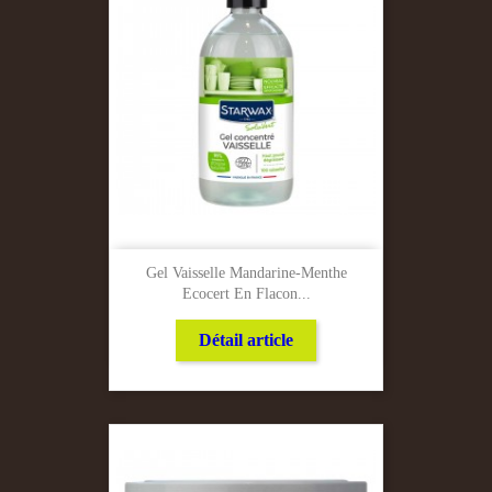
Gel Vaisselle Mandarine-Menthe
Ecocert En Flacon...
Détail article