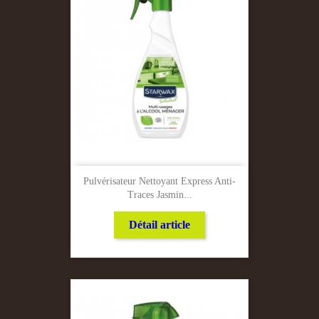
Pulvérisateur Nettoyant Express Anti-
Traces Jasmin...
Détail article