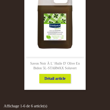
Savon Noir À L' Huile D' Olive En
Bidon 5L-STARWAX Soluvert
Détail article
Affichage 1-6 de 6 article(s)