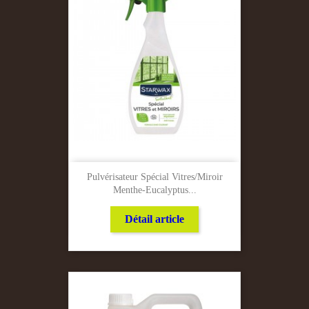
Pulvérisateur Spécial Vitres/Miroir
Menthe-Eucalyptus...
Détail article